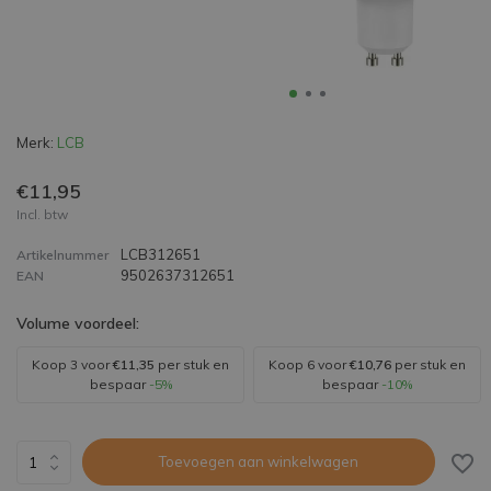
Merk:
LCB
€11,95
Incl. btw
LCB312651
Artikelnummer
9502637312651
EAN
Volume voordeel:
Koop 3 voor
€11,35
per stuk en
Koop 6 voor
€10,76
per stuk en
bespaar
-5%
bespaar
-10%
Toevoegen aan winkelwagen