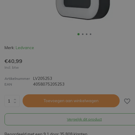
Merk:
Ledvance
€40,99
Incl. btw
LV205253
Artikelnummer
4058075205253
EAN
Toevoegen aan winkelwagen
Vergelijk dit product
Beoordeeld met een 9,1 door 35.808 klanten