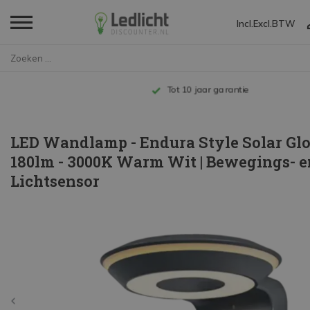
Incl.
Excl.
BTW
Home
LED Wandlamp - Endura Style So...
Tot 10 jaar garantie
LED Wandlamp - Endura Style Solar Gl
180lm - 3000K Warm Wit | Bewegings- e
Lichtsensor