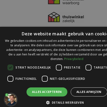
Deze website maakt gebruik van cooki
We gebruiken cookies om inhoud en advertenties te personaliseren en
te analyseren. We delen ook informatie over uw gebruik van onze s
advertentie- en analysepartners, die deze kunnen combineren met and
die u aan hen heeft verstrekt of die zij hebben verzameld door uw ge
© 2026 Ledlichtdiscounter.nl
diensten.
Privacybeleid
STRIKT NOODZAKELIJK
PRESTATIE
TARGET
Wij scoren een
9,1
op
9,1
Webwinkelkeur
FUNCTIONEEL
NIET-GECLASSIFICEERD
ALLES ACCEPTEREN
ALLES AFWIJZEN
1
DETAILS WEERGEVEN