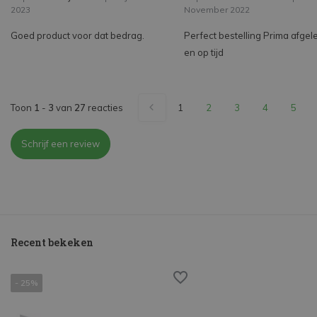
2023
November 2022
Goed product voor dat bedrag.
Perfect bestelling Prima afgel
en op tijd
Toon
1
-
3
van
27
reacties
1
2
3
4
5
Schrijf een review
Recent bekeken
- 25%