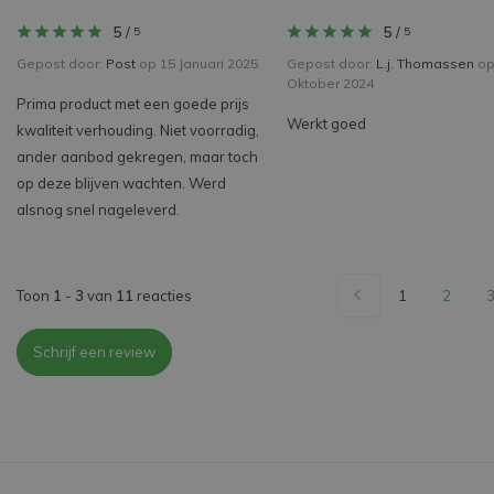
5
/
5
/
5
5
Gepost door:
Post
op 15 Januari 2025
Gepost door:
L.j. Thomassen
op
Oktober 2024
Prima product met een goede prijs
Werkt goed
kwaliteit verhouding. Niet voorradig,
ander aanbod gekregen, maar toch
op deze blijven wachten. Werd
alsnog snel nageleverd.
Toon
1
-
3
van
11
reacties
1
2
Schrijf een review