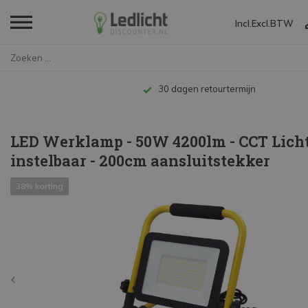
Incl.
Excl.
BTW
Home
LED Werklamp - 50W 4200lm - CC...
Tot 10 jaar garantie
LED Werklamp - 50W 4200lm - CCT Lich
instelbaar - 200cm aansluitstekker
38% korting