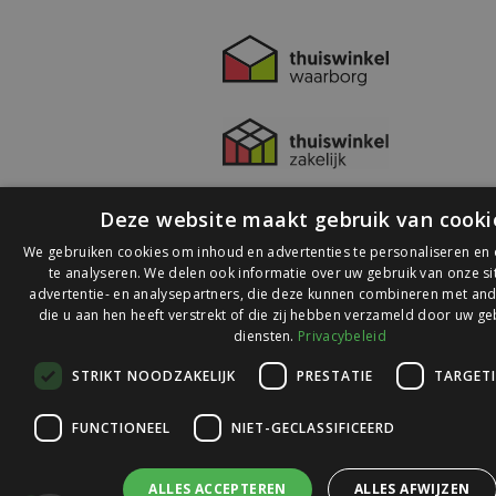
Deze website maakt gebruik van cooki
We gebruiken cookies om inhoud en advertenties te personaliseren en
te analyseren. We delen ook informatie over uw gebruik van onze s
advertentie- en analysepartners, die deze kunnen combineren met and
die u aan hen heeft verstrekt of die zij hebben verzameld door uw ge
© 2026 Ledlichtdiscounter.nl
diensten.
Privacybeleid
STRIKT NOODZAKELIJK
PRESTATIE
TARGET
Wij scoren een
9,1
op
9,1
Webwinkelkeur
FUNCTIONEEL
NIET-GECLASSIFICEERD
ALLES ACCEPTEREN
ALLES AFWIJZEN