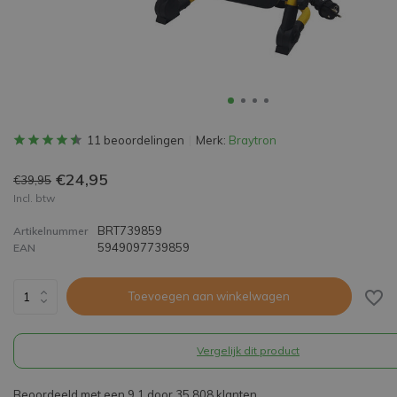
11 beoordelingen
Merk:
Braytron
€24,95
€39,95
Incl. btw
BRT739859
Artikelnummer
5949097739859
EAN
Toevoegen aan winkelwagen
Vergelijk dit product
Beoordeeld met een 9,1 door 35.808 klanten