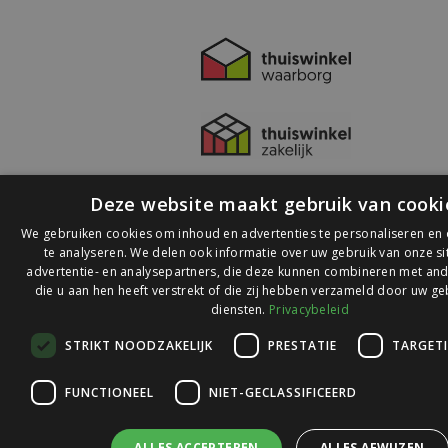
Deze website maakt gebruik van cooki
We gebruiken cookies om inhoud en advertenties te personaliseren en
te analyseren. We delen ook informatie over uw gebruik van onze s
advertentie- en analysepartners, die deze kunnen combineren met and
die u aan hen heeft verstrekt of die zij hebben verzameld door uw ge
© 2026 Ledlichtdiscounter.nl
diensten.
Privacybeleid
STRIKT NOODZAKELIJK
PRESTATIE
TARGET
Wij scoren een
9,1
op
9,1
Webwinkelkeur
FUNCTIONEEL
NIET-GECLASSIFICEERD
ALLES ACCEPTEREN
ALLES AFWIJZEN