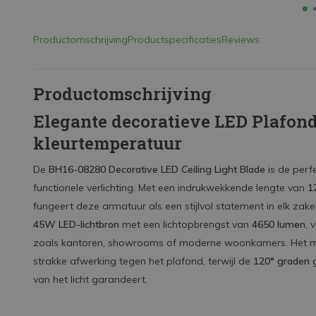
Productomschrijving
Productspecificaties
Reviews
Productomschrijving
Elegante decoratieve LED Plafond
kleurtemperatuur
De
BH16-08280 Decorative LED Ceiling Light Blade
is de perf
functionele verlichting. Met een indrukwekkende lengte van
1
fungeert deze armatuur als een stijlvol statement in elk zakeli
45W LED-lichtbron
met een lichtopbrengst van
4650 lumen
, 
zoals kantoren, showrooms of moderne woonkamers.
Het m
strakke afwerking tegen het plafond, terwijl de
120° graden 
van het licht garandeert.