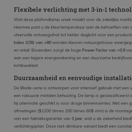
Flexibele verlichting met 3-in-1 techno
Wat deze plafondlamp uniek maakt voor de zakelijke markt,
Hiermee past u de kleurtemperatuur aan de behoeften van d
sfeervolle ontvangsthal tot helder daglicht voor een produ
Index (CRI) van >80
worden kleuren natuurgetrouw weergegeve
en retail.
Bovendien zorgt de hoge
Power Factor van >0,9
voo
aan een lagere energierekening en een duurzame bedrijfsvo
lichtkwaliteit.
Duurzaamheid en eenvoudige installati
De Blade-serie is ontworpen voor intensief gebruik met een
een robuuste metalen behuizing. De lamp is geclassificeerd 
hij uitermate geschikt is voor droge binnenruimtes. Met een
afmetingen (
$1200 \times 200 \times 60$
mm) is de montage 
van een fabrieksgarantie van
3 jaar
, wat u de zekerheid bied
verlichtingsplan. Deze niet-dimbare variant biedt een constante,