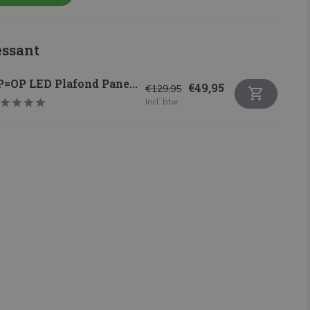
essant
=OP LED Plafond Pane...
€49,95
€129,95
Incl. btw