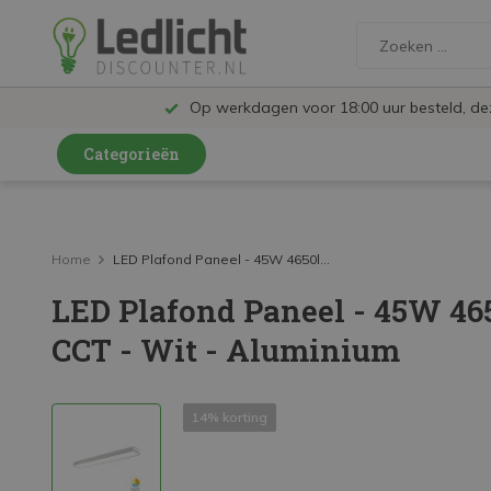
Op werkdagen voor 18:00 uur besteld, d
Categorieën
LED Lampen en Spots
LED Railspots
Home
LED Plafond Paneel - 45W 4650l...
LED Plafond Paneel - 45W 46
LED Panelen
CCT - Wit - Aluminium
LED TL
LED Plafondlampen en Wandlampen
14% korting
LED Schijnwerpers
LED High Bay lampen