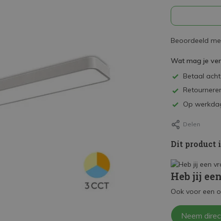
Beoordeeld met
Wat mag je ve
Betaal achte
Retourneren
Op werkdag
Delen
Dit product 
Heb jij ee
Ook voor een o
Neem direc