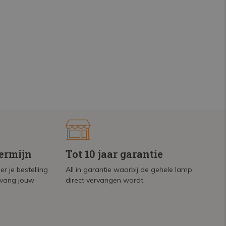
termijn
Tot 10 jaar garantie
r je bestelling
All in garantie waarbij de gehele lamp
tvang jouw
direct vervangen wordt.