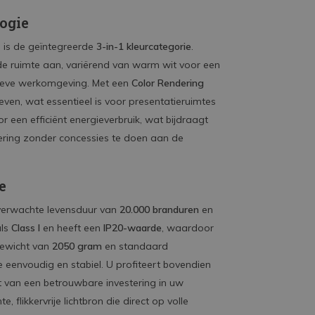
logie
 is de geïntegreerde
3-in-1 kleurcategorie
.
e ruimte aan, variërend van warm wit voor een
ctieve werkomgeving.
Met een
Color Rendering
n, wat essentieel is voor presentatieruimtes
r een efficiënt energieverbruik, wat bijdraagt
ering zonder concessies te doen aan de
e
 verwachte levensduur van
20.000 branduren
en
als
Class I
en heeft een
IP20-waarde
, waardoor
 gewicht van
2050 gram
en standaard
eenvoudig en stabiel. U profiteert bovendien
t van een betrouwbare investering in uw
 flikkervrije lichtbron die direct op volle