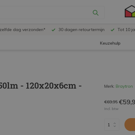
ezelfde dag verzonden*
30 dagen retourtermijn
Tot 10 ja
Keuzehulp
50lm - 120x20x6cm -
Merk:
Braytron
€59,
€69,95
Incl. btw