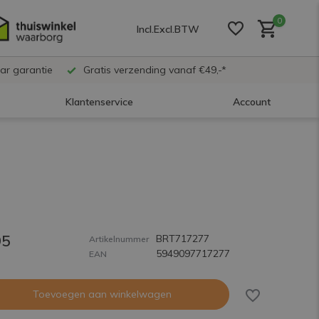
0
Incl.
Excl.
BTW
ar garantie
Gratis verzending vanaf €49,-*
Klantenservice
Account
Account aanmaken
Account aanmaken
95
BRT717277
Account aanmaken
Artikelnummer
5949097717277
EAN
Toevoegen aan winkelwagen