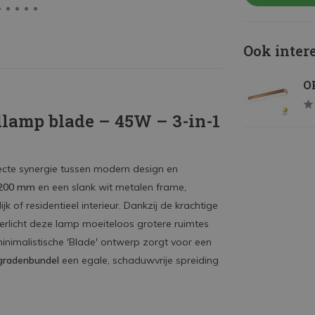
Ook inter
OP
lamp blade – 45W – 3-in-1
ecte synergie tussen modern design en
200 mm
en een slank wit metalen frame,
jk of residentieel interieur.
Dankzij de krachtige
verlicht deze lamp moeiteloos grotere ruimtes
inimalistische 'Blade' ontwerp zorgt voor een
gradenbundel
een egale, schaduwvrije spreiding