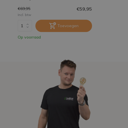
€59,95
€69,95
Incl. btw
Toevoegen
Op voorraad