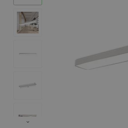
LED Strips
Decoratieve verlichting
LED Buitenverlichting
LED Noodverlichting
Installatiemateriaal
Mega Sale
Verduurzaming
LED TL verlichting