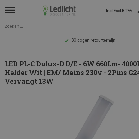
Incl.
Excl.
BTW
Home
LED PL-C Dulux-D D/E - 6W 660L...
Tot 10 jaar garantie
LED PL-C Dulux-D D/E - 6W 660Lm- 4000
Helder Wit | EM/ Mains 230v - 2Pins G24
Vervangt 13W