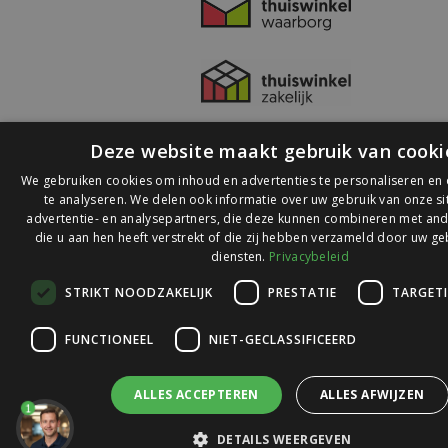
Deze website maakt gebruik van cooki
We gebruiken cookies om inhoud en advertenties te personaliseren en
te analyseren. We delen ook informatie over uw gebruik van onze s
advertentie- en analysepartners, die deze kunnen combineren met and
die u aan hen heeft verstrekt of die zij hebben verzameld door uw ge
© 2026 Ledlichtdiscounter.nl
diensten.
Privacybeleid
STRIKT NOODZAKELIJK
PRESTATIE
TARGET
Wij scoren een
9,1
op
9,1
Webwinkelkeur
FUNCTIONEEL
NIET-GECLASSIFICEERD
ALLES ACCEPTEREN
ALLES AFWIJZEN
1
DETAILS WEERGEVEN