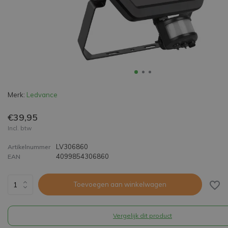
Merk:
Ledvance
€39,95
Incl. btw
LV306860
Artikelnummer
4099854306860
EAN
Toevoegen aan winkelwagen
Vergelijk dit product