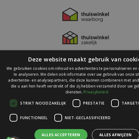
Deze website maakt gebruik van cooki
We gebruiken cookies om inhoud en advertenties te personaliseren en
te analyseren. We delen ook informatie over uw gebruik van onze s
advertentie- en analysepartners, die deze kunnen combineren met and
die u aan hen heeft verstrekt of die zij hebben verzameld door uw ge
© 2026 Ledlichtdiscounter.nl
diensten.
Privacybeleid
STRIKT NOODZAKELIJK
PRESTATIE
TARGET
Wij scoren een
9,1
op
9,1
Webwinkelkeur
FUNCTIONEEL
NIET-GECLASSIFICEERD
ALLES ACCEPTEREN
ALLES AFWIJZEN
1