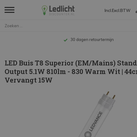
Incl.
Excl.
BTW
Home
LED Buis T8 Superior (EM/Mains...
Tot 10 jaar garantie
LED Buis T8 Superior (EM/Mains) Stan
Output 5.1W 810lm - 830 Warm Wit | 44c
Vervangt 15W