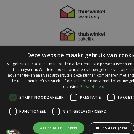
Deze website maakt gebruik van cooki
We gebruiken cookies om inhoud en advertenties te personaliseren en
te analyseren. We delen ook informatie over uw gebruik van onze s
advertentie- en analysepartners, die deze kunnen combineren met and
die u aan hen heeft verstrekt of die zij hebben verzameld door uw ge
© 2026 Ledlichtdiscounter.nl
diensten.
Privacybeleid
STRIKT NOODZAKELIJK
PRESTATIE
TARGET
Wij scoren een
9,1
op
9,1
Webwinkelkeur
FUNCTIONEEL
NIET-GECLASSIFICEERD
ALLES ACCEPTEREN
ALLES AFWIJZEN
1