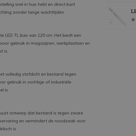
stelling snel in huis hebt en direct kunt
LE
chting zonder lange wachttijden.
le LED TL buis van 120 cm. Het biedt een
is voor gebruik in magazijnen, werkplaatsen en
t is.
het volledig stofdicht en bestand tegen
or gebruik in vochtige of industriële
l is.
uust ontwerp dat bestand is tegen zware
gservaring en vermindert de noodzaak voor
tisch is.