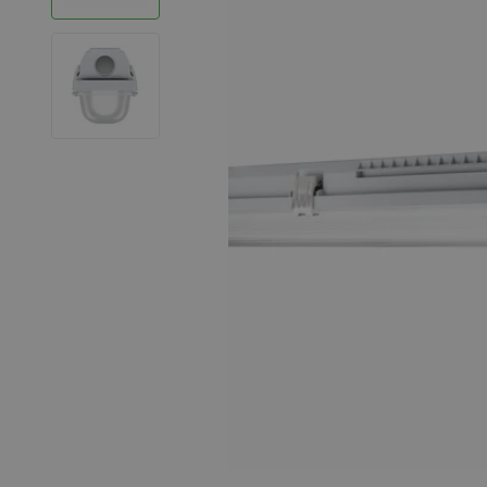
LED Strips
Decoratieve verlichting
LED Buitenverlichting
LED Noodverlichting
Installatiemateriaal
Mega Sale
Verduurzaming
LED TL verlichting