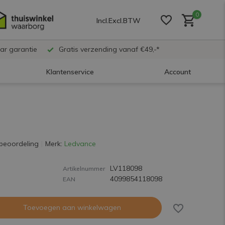
0
Incl.
Excl.
BTW
ar garantie
Gratis verzending vanaf €49,-*
Klantenservice
Account
Account aanmaken
Account aanmaken
beoordeling
Merk:
Ledvance
LV118098
Account aanmaken
Artikelnummer
4099854118098
EAN
Toevoegen aan winkelwagen