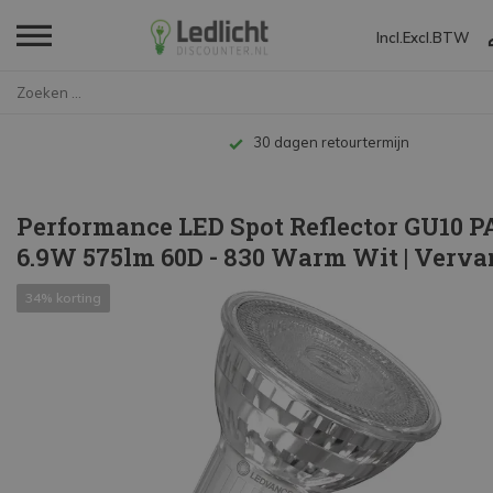
Incl.
Excl.
BTW
Home
Performance LED Spot Reflector...
termijn
Performance LED Spot Reflector GU10 P
6.9W 575lm 60D - 830 Warm Wit | Verv
34% korting