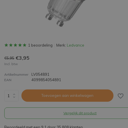
1 beoordeling
Merk:
Ledvance
€3,95
€5,95
Incl. btw
LV054891
Artikelnummer
4099854054891
EAN
Toevoegen aan winkelwagen
Vergelijk dit product
Beoordeeld met een 9,1 door 35.808 klanten