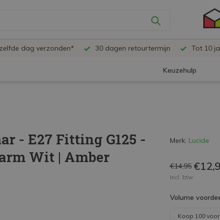
ezelfde dag verzonden*
30 dagen retourtermijn
Tot 10 ja
Keuzehulp
 - E27 Fitting G125 -
Merk:
Lucide
arm Wit | Amber
€12,
€14,95
Incl. btw
Volume voordee
Koop 100 voo