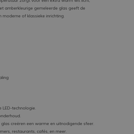
peratuur zorgt voor een extra warm wit licht,
et amberkleurige gemeleerde glas geeft de
n moderne of klassieke inrichting.
aling
e LED-technologie.
onderhoud.
ge glas creëren een warme en uitnodigende sfeer.
mers, restaurants, cafés, en meer.