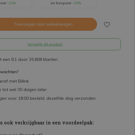
paar
-11%
en bespaar
-23%
Toevoegen aan winkelwagen
Vergelijk dit product
 een 9,1 door 35.808 klanten
rwachten?
raf met Billink
 tot wel 30 dagen later
en voor 18:00 besteld, dezelfde dag verzonden.
is ook verkrijgbaar in een voordeelpak: