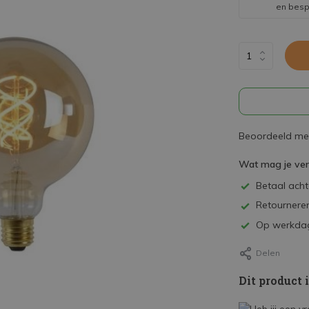
en bes
Beoordeeld met
Wat mag je ve
Betaal achte
Retourneren
Op werkdag
Delen
Dit product 