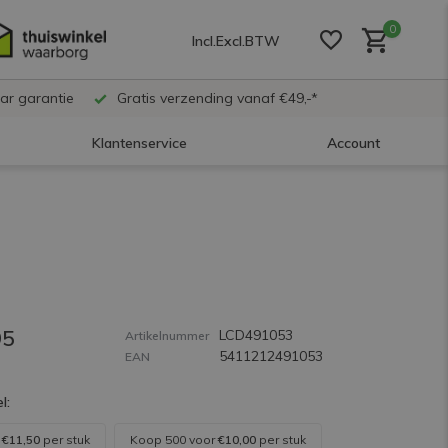
0
Incl.
Excl.
BTW
ar garantie
Gratis verzending vanaf €49,-*
Klantenservice
Account
Account aanmaken
Account aanmaken
95
LCD491053
Account aanmaken
Artikelnummer
5411212491053
EAN
l:
r
€11,50
per stuk
Koop 500 voor
€10,00
per stuk