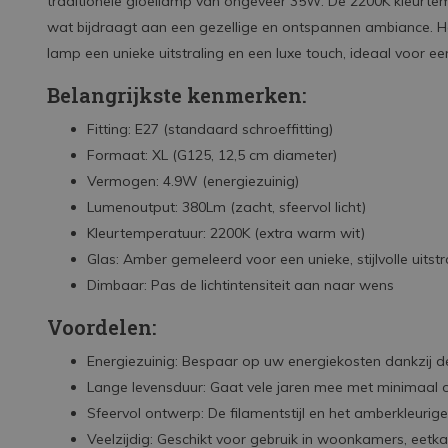
traditionele gloeilamp van ongeveer 35W. De 2200K kleurtem
wat bijdraagt aan een gezellige en ontspannen ambiance. H
lamp een unieke uitstraling en een luxe touch, ideaal voor ee
Belangrijkste kenmerken:
Fitting: E27 (standaard schroeffitting)
Formaat: XL (G125, 12,5 cm diameter)
Vermogen: 4.9W (energiezuinig)
Lumenoutput: 380Lm (zacht, sfeervol licht)
Kleurtemperatuur: 2200K (extra warm wit)
Glas: Amber gemeleerd voor een unieke, stijlvolle uitstr
Dimbaar: Pas de lichtintensiteit aan naar wens
Voordelen:
Energiezuinig: Bespaar op uw energiekosten dankzij d
Lange levensduur: Gaat vele jaren mee met minimaal 
Sfeervol ontwerp: De filamentstijl en het amberkleuri
Veelzijdig: Geschikt voor gebruik in woonkamers, eetka