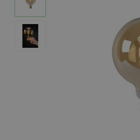
LED Strips
Decoratieve verlichting
LED Buitenverlichting
LED Noodverlichting
Installatiemateriaal
Mega Sale
Verduurzaming
LED TL verlichting