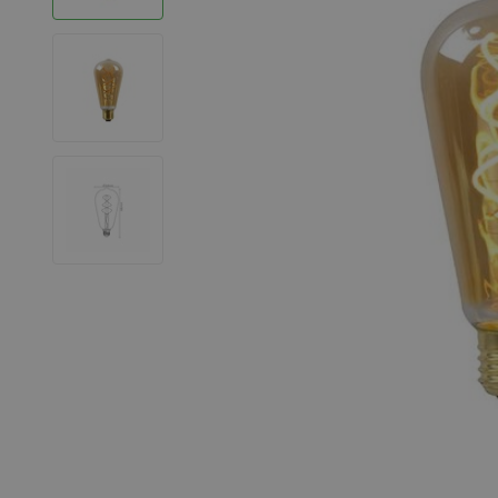
LED Strips
Decoratieve verlichting
LED Buitenverlichting
LED Noodverlichting
Installatiemateriaal
Mega Sale
Verduurzaming
LED TL verlichting