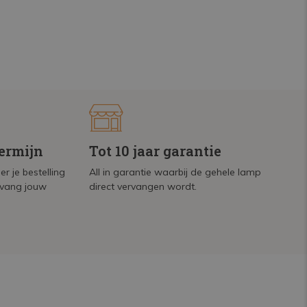
termijn
Tot 10 jaar garantie
r je bestelling
All in garantie waarbij de gehele lamp
tvang jouw
direct vervangen wordt.