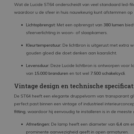
Wat de Lucide ST64 onderscheidt van veel standaard led-fi
waardoor u de sfeer in huis nauwkeurig kunt afstemmen op
Lichtopbrengst:
Met een opbrengst van
380 lumen
bied
sfeerverlichting in woon- of slaapkamers.
Kleurtemperatuur:
De lichtbron is uitgerust met extra 
gouden gloed die doet denken aan kaarslicht.
Levensduur:
Deze Lucide lichtbron is ontworpen voor l
van
15.000 branduren
en tot wel
7.500 schakelcycli
.
Vintage design en technische specificat
De ST64 heeft een elegante druppelvorm van transparant gl
perfect past binnen een vintage of industrieel interieurconc
fitting
, waardoor hij eenvoudig te installeren is in de meest
Afmetingen:
De lamp heeft een diameter van
6,4 cm
en
prominente aanwezigheid geeft in open armaturen.