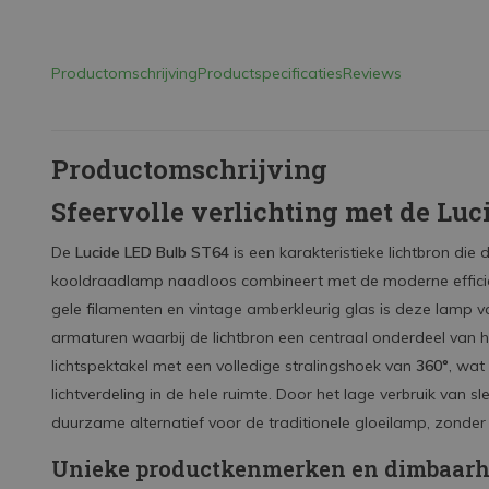
Productomschrijving
Productspecificaties
Reviews
Productomschrijving
Sfeervolle verlichting met de Lu
De
Lucide LED Bulb ST64
is een karakteristieke lichtbron die
kooldraadlamp naadloos combineert met de moderne efficiën
gele filamenten en vintage amberkleurig glas is deze lamp 
armaturen waarbij de lichtbron een centraal onderdeel van 
lichtspektakel met een volledige stralingshoek van
360°
, wat
lichtverdeling in de hele ruimte. Door het lage verbruik van s
duurzame alternatief voor de traditionele gloeilamp, zonder in
Unieke productkenmerken en dimbaarh