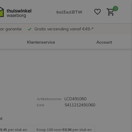
0
Incl.
Excl.
BTW
ar garantie
Gratis verzending vanaf €49,-*
Klantenservice
Account
Account aanmaken
Account aanmaken
LCD491060
Account aanmaken
Artikelnummer
5411212491060
EAN
l:
9,45
per stuk en
Koop 100 voor
€8,96
per stuk en