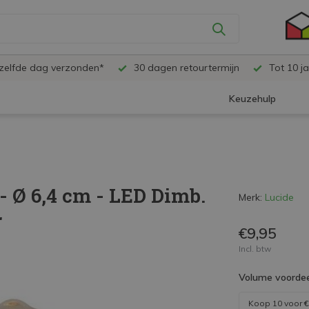
ezelfde dag verzonden*
30 dagen retourtermijn
Tot 10 ja
Keuzehulp
- Ø 6,4 cm - LED Dimb.
Merk:
Lucide
r
€9,95
Incl. btw
Volume voordee
Koop 10 voor
€