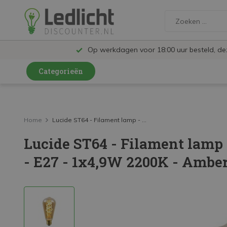
Op werkdagen voor 18:00 uur besteld, d
Categorieën
LED Lampen en Spots
LED Railspots
Home
Lucide ST64 - Filament lamp - ...
Lucide ST64 - Filament lamp 
LED Panelen
- E27 - 1x4,9W 2200K - Ambe
LED TL
LED Plafondlampen en Wandlampen
LED Schijnwerpers
LED High Bay lampen