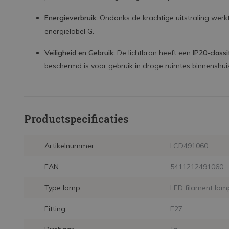
Energieverbruik:
Ondanks de krachtige uitstraling werkt
energielabel G.
Veiligheid en Gebruik:
De lichtbron heeft een
IP20-classi
beschermd is voor gebruik in droge ruimtes binnenshui
Productspecificaties
Artikelnummer
LCD491060
EAN
5411212491060
Type lamp
LED filament lam
Fitting
E27