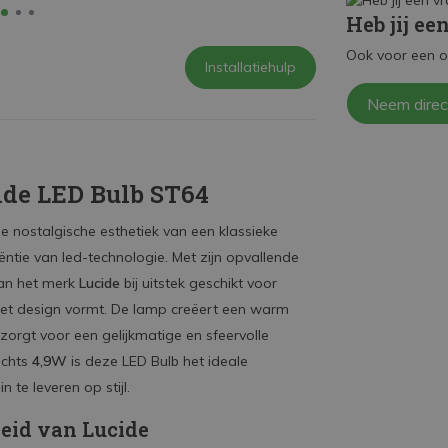
Heb jij ee
Ook voor een o
Installatiehulp
Neem direc
cide LED Bulb ST64
 de nostalgische esthetiek van een klassieke
tie van led-technologie. Met zijn opvallende
van het merk
Lucide
bij uitstek geschikt voor
het design vormt. De lamp creëert een warm
 zorgt voor een gelijkmatige en sfeervolle
lechts
4,9W
is deze LED Bulb het ideale
 te leveren op stijl.
eid van Lucide