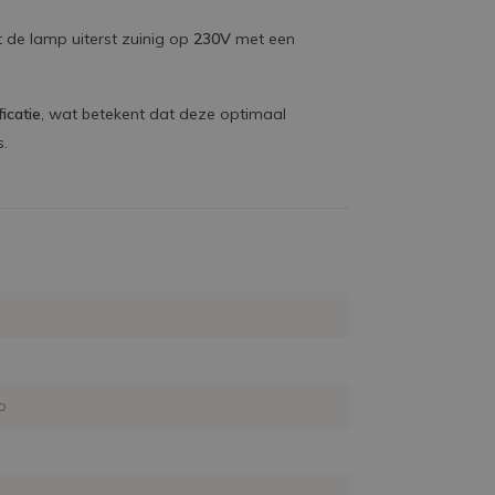
 de lamp uiterst zuinig op
230V
met een
ficatie
, wat betekent dat deze optimaal
s.
p