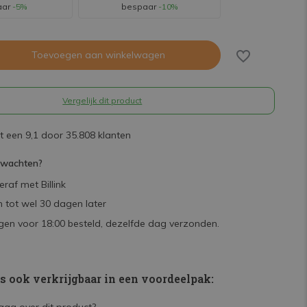
aar
-5%
bespaar
-10%
Toevoegen aan winkelwagen
Vergelijk dit product
 een 9,1 door 35.808 klanten
rwachten?
raf met Billink
 tot wel 30 dagen later
en voor 18:00 besteld, dezelfde dag verzonden.
is ook verkrijgbaar in een voordeelpak: