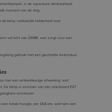
lamentlampen, is de superieure dimbaarheid,
 elk moment van de dag.
t de lamp voldoende helderheid voor
warm wit licht van
2200K
, wat zorgt voor een
angdurig gebruik met een geschatte levensduur
ies
as met een amberkleurige afwerking, wat
ept. De lamp is voorzien van een standaard
E27
e gangbare armaturen.
 een totale hoogte van
14,6 cm
, wat hem een