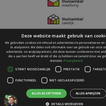
Deze website maakt gebruik van cooki
We gebruiken cookies om inhoud en advertenties te personaliseren en
te analyseren. We delen ook informatie over uw gebruik van onze s
advertentie- en analysepartners, die deze kunnen combineren met and
die u aan hen heeft verstrekt of die zij hebben verzameld door uw ge
© 2026 Ledlichtdiscounter.nl
diensten.
Privacybeleid
STRIKT NOODZAKELIJK
PRESTATIE
TARGET
Wij scoren een
9,1
op
9,1
Webwinkelkeur
FUNCTIONEEL
NIET-GECLASSIFICEERD
ALLES ACCEPTEREN
ALLES AFWIJZEN
1
DETAILS WEERGEVEN