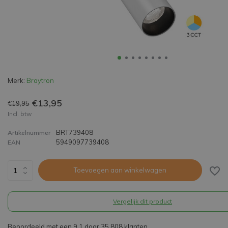
Merk:
Braytron
€13,95
€19,95
Incl. btw
BRT739408
Artikelnummer
5949097739408
EAN
Toevoegen aan winkelwagen
Vergelijk dit product
Beoordeeld met een 9,1 door 35.808 klanten