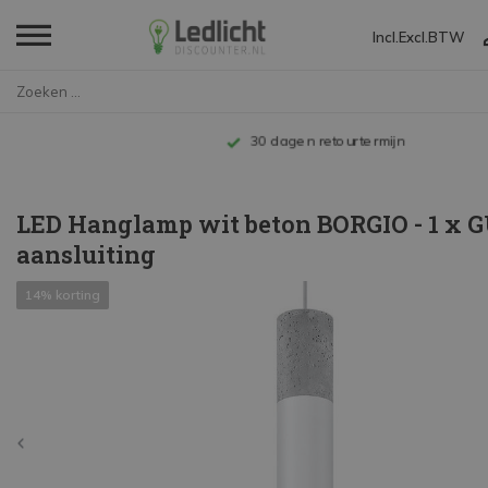
Incl.
Excl.
BTW
Home
LED Hanglamp wit beton BORGIO ...
Tot 10 jaar garantie
LED Hanglamp wit beton BORGIO - 1 x G
aansluiting
14% korting