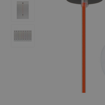
LED Strips
Decoratieve verlichting
LED Buitenverlichting
LED Noodverlichting
Installatiemateriaal
Mega Sale
Verduurzaming
LED TL verlichting