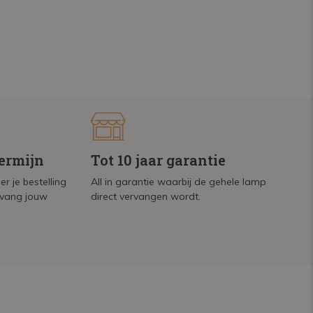
termijn
Tot 10 jaar garantie
r je bestelling
All in garantie waarbij de gehele lamp
tvang jouw
direct vervangen wordt.