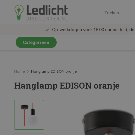
Op werkdagen voor 18:00 uur besteld, d
Categorieën
LED Lampen en Spots
LED Railspots
Home
Hanglamp EDISON oranje
Hanglamp EDISON oranje
LED Panelen
LED TL
LED Plafondlampen en Wandlampen
LED Schijnwerpers
LED High Bay lampen