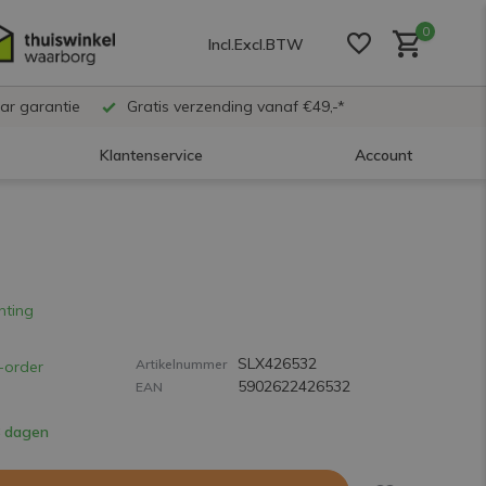
0
Incl.
Excl.
BTW
ar garantie
Gratis verzending vanaf €49,-*
Klantenservice
Account
Account aanmaken
Account aanmaken
hting
SLX426532
Account aanmaken
Artikelnummer
-order
5902622426532
EAN
8 dagen