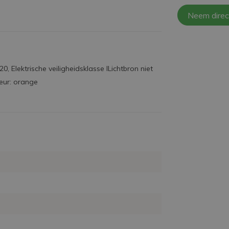
Neem direc
 Elektrische veiligheidsklasse ILichtbron niet
eur: orange