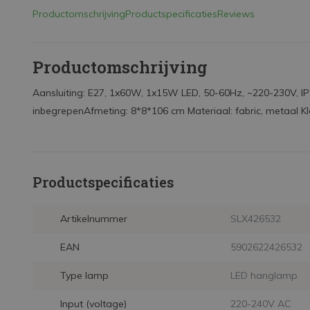
Productomschrijving
Productspecificaties
Reviews
Productomschrijving
Aansluiting: E27, 1x60W, 1x15W LED, 50-60Hz, ~220-230V, IP20,
inbegrepenAfmeting: 8*8*106 cm Materiaal: fabric, metaal Kl
Productspecificaties
Artikelnummer
SLX426532
EAN
5902622426532
Type lamp
LED hanglamp
Input (voltage)
220-240V AC