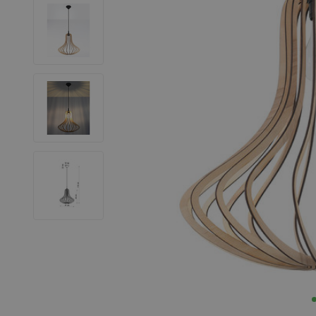
LED Strips
Decoratieve verlichting
LED Buitenverlichting
LED Noodverlichting
Installatiemateriaal
Mega Sale
Verduurzaming
LED TL verlichting