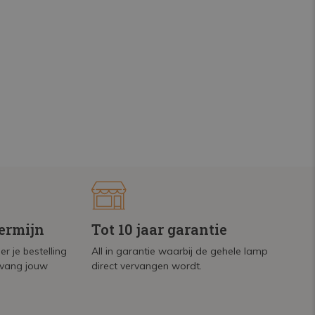
termijn
Tot 10 jaar garantie
r je bestelling
All in garantie waarbij de gehele lamp
tvang jouw
direct vervangen wordt.