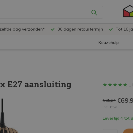
ezelfde dag verzonden*
30 dagen retourtermijn
Tot 10 ja
Keuzehulp
x E27 aansluiting
1 
€69,
€65,24
Incl. btw
Levertijd 4 tot 