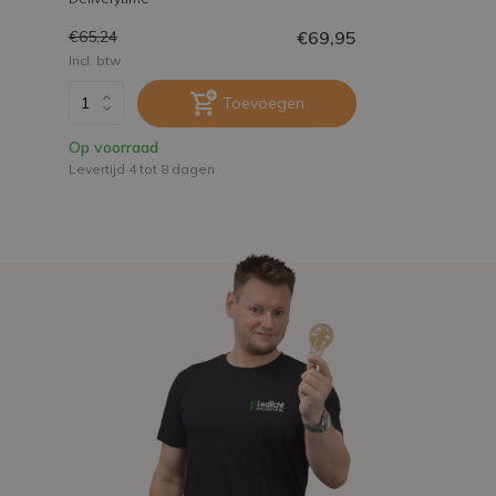
€69,95
€65,24
Incl. btw
Toevoegen
Op voorraad
Levertijd 4 tot 8 dagen