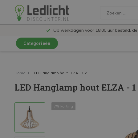
Op werkdagen voor 18:00 uur besteld, d
Categorieën
LED Lampen en Spots
LED Railspots
Home
LED Hanglamp hout ELZA - 1 x E...
LED Hanglamp hout ELZA - 1 
LED Panelen
LED TL
7% korting
LED Plafondlampen en Wandlampen
LED Schijnwerpers
LED High Bay lampen