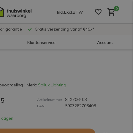
0
Incl.
Excl.
BTW
ar garantie
Gratis verzending vanaf €49,-*
Klantenservice
Account
Account aanmaken
Account aanmaken
beoordeling
Merk:
Sollux Lighting
95
SLX706408
Account aanmaken
Artikelnummer
5903282706408
EAN
8 dagen