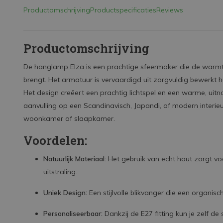
Productomschrijving
Productspecificaties
Reviews
Productomschrijving
De hanglamp Elza is een prachtige sfeermaker die de warmte
brengt. Het armatuur is vervaardigd uit zorgvuldig bewerkt h
Het design creëert een prachtig lichtspel en een warme, uit
aanvulling op een Scandinavisch, Japandi, of modern interieur
woonkamer of slaapkamer.
Voordelen:
Natuurlijk Materiaal:
Het gebruik van echt hout zorgt v
uitstraling.
Uniek Design:
Een stijlvolle blikvanger die een organisc
Personaliseerbaar:
Dankzij de E27 fitting kun je zelf de