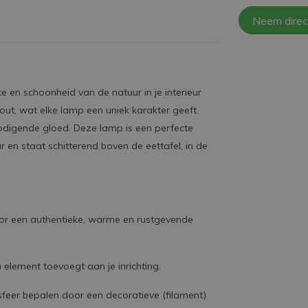
Neem direc
 en schoonheid van de natuur in je interieur
out, wat elke lamp een uniek karakter geeft.
nodigende gloed. Deze lamp is een perfecte
 en staat schitterend boven de eettafel, in de
oor een authentieke, warme en rustgevende
h element toevoegt aan je inrichting.
 sfeer bepalen door een decoratieve (filament)