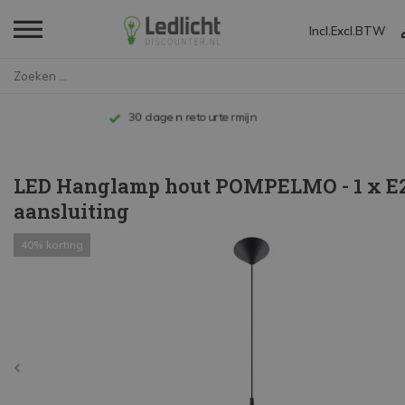
Incl.
Excl.
BTW
Home
LED Hanglamp hout POMPELMO - 1...
Tot 10 jaar garantie
LED Hanglamp hout POMPELMO - 1 x E
aansluiting
40% korting