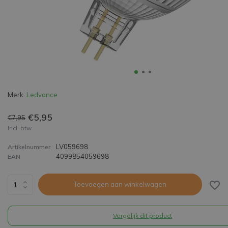
Merk:
Ledvance
€5,95
€7,95
Incl. btw
LV059698
Artikelnummer
4099854059698
EAN
Toevoegen aan winkelwagen
Vergelijk dit product