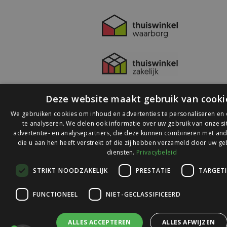
Deze website maakt gebruik van cooki
We gebruiken cookies om inhoud en advertenties te personaliseren en
te analyseren. We delen ook informatie over uw gebruik van onze s
advertentie- en analysepartners, die deze kunnen combineren met and
die u aan hen heeft verstrekt of die zij hebben verzameld door uw ge
© 2026 Ledlichtdiscounter.nl
diensten.
Privacybeleid
STRIKT NOODZAKELIJK
PRESTATIE
TARGET
Wij scoren een
9,1
op
9,1
Webwinkelkeur
FUNCTIONEEL
NIET-GECLASSIFICEERD
ALLES ACCEPTEREN
ALLES AFWIJZEN