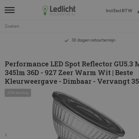
Incl.
Excl.
BTW
Home
Performance LED Spot Reflector...
Tot 10 jaar garantie
Performance LED Spot Reflector GU5.3
345lm 36D - 927 Zeer Warm Wit | Beste
Kleurweergave - Dimbaar - Vervangt 
25% korting