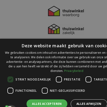
Deze website maakt gebruik van cooki
We gebruiken cookies om inhoud en advertenties te personaliseren en
te analyseren. We delen ook informatie over uw gebruik van onze s
advertentie- en analysepartners, die deze kunnen combineren met and
die u aan hen heeft verstrekt of die zij hebben verzameld door uw ge
© 2026 Ledlichtdiscounter.nl
diensten.
Privacybeleid
STRIKT NOODZAKELIJK
PRESTATIE
TARGET
Wij scoren een
9,1
op
9,1
Webwinkelkeur
FUNCTIONEEL
NIET-GECLASSIFICEERD
ALLES ACCEPTEREN
ALLES AFWIJZEN
1