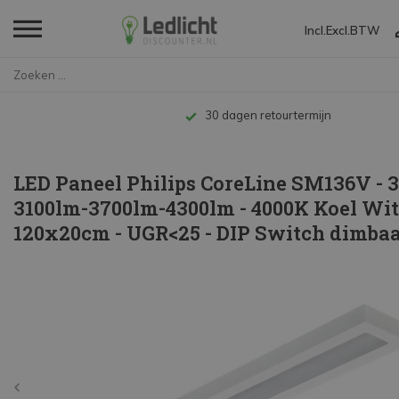
Incl.
Excl.
BTW
Home
LED Paneel Philips CoreLine SM...
Tot 10 jaar garantie
LED Paneel Philips CoreLine SM136V - 
3100lm-3700lm-4300lm - 4000K Koel Wit
120x20cm - UGR<25 - DIP Switch dimba