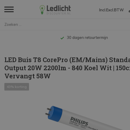
Incl.
Excl.
BTW
Home
LED Buis T8 CorePro (EM/Mains)...
Tot 10 jaar garantie
LED Buis T8 CorePro (EM/Mains) Stand
Output 20W 2200lm - 840 Koel Wit | 150c
Vervangt 58W
43% korting