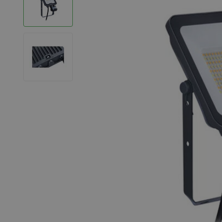
LED Strips
Decoratieve verlichting
LED Buitenverlichting
LED Noodverlichting
Installatiemateriaal
Mega Sale
Verduurzaming
LED TL verlichting