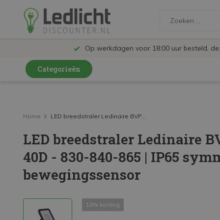
Op werkdagen voor 18:00 uur besteld, d
Categorieën
LED Lampen en Spots
LED Railspots
Home
LED breedstraler Ledinaire BVP...
LED breedstraler Ledinaire B
LED Panelen
40D - 830-840-865 | IP65 sym
LED TL
bewegingssensor
LED Plafondlampen en Wandlampen
LED Schijnwerpers
18% korting
LED High Bay lampen