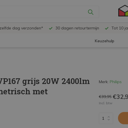
ezelfde dag verzonden*
30 dagen retourtermijn
Tot 10 ja
Keuzehulp
VP167 grijs 20W 2400lm
Merk:
Philips
metrisch met
€32,
€39,95
Incl. btw