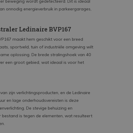
eer beweging wordt gedetecteerd. Dit is ideaal
 van onnodig energieverbruik in parkeergarages,
traler Ledinaire BVP167
e BVP167 maakt hem geschikt voor een breed
ts, sportveld, tuin of industriële omgeving wilt
rzame oplossing. De brede stralingshoek van 40
ver een groot gebied, wat ideaal is voor het
an zijn verlichtingsproducten, en de Ledinaire
uur en lage onderhoudsvereisten is deze
enverlichting. De stevige behuizing en
bestand is tegen de elementen, wat resulteert
en.