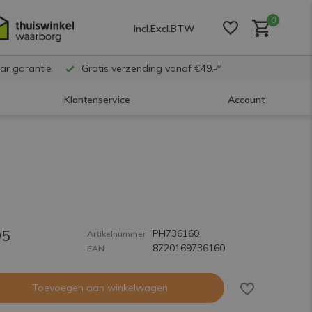
0
Incl.
Excl.
BTW
ar garantie
Gratis verzending vanaf €49,-*
Klantenservice
Account
Account aanmaken
Account aanmaken
95
PH736160
Account aanmaken
Artikelnummer
8720169736160
EAN
Toevoegen aan winkelwagen