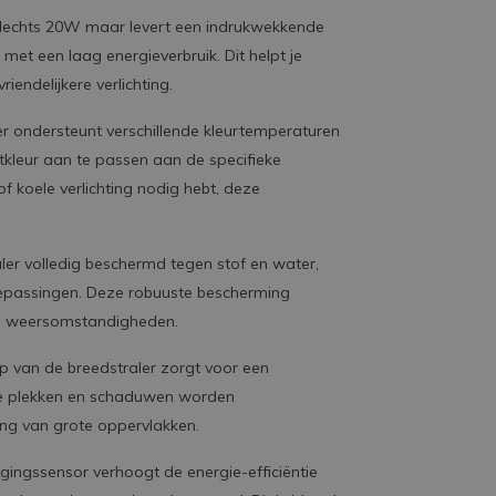
t slechts 20W maar levert een indrukwekkende
met een laag energieverbruik. Dit helpt je
iendelijkere verlichting.
ler ondersteunt verschillende kleurtemperaturen
ichtkleur aan te passen aan de specifieke
f koele verlichting nodig hebt, deze
aler volledig beschermd tegen stof en water,
toepassingen. Deze robuuste bescherming
re weersomstandigheden.
p van de breedstraler zorgt voor een
ere plekken en schaduwen worden
ting van grote oppervlakken.
gingssensor verhoogt de energie-efficiëntie