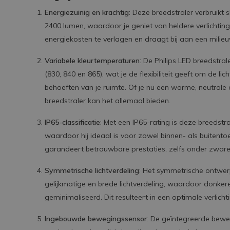
Energiezuinig en krachtig
: Deze breedstraler verbruik
2400 lumen, waardoor je geniet van heldere verlichting 
energiekosten te verlagen en draagt bij aan een milieuvr
Variabele kleurtemperaturen
: De Philips LED breedstra
(830, 840 en 865), wat je de flexibiliteit geeft om de l
behoeften van je ruimte. Of je nu een warme, neutrale o
breedstraler kan het allemaal bieden.
IP65-classificatie
: Met een IP65-rating is deze breedstr
waardoor hij ideaal is voor zowel binnen- als buiten
garandeert betrouwbare prestaties, zelfs onder zwa
Symmetrische lichtverdeling
: Het symmetrische ontwer
gelijkmatige en brede lichtverdeling, waardoor donk
geminimaliseerd. Dit resulteert in een optimale verlich
Ingebouwde bewegingssensor
: De geïntegreerde bewe