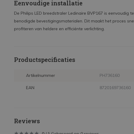
Eenvoudige installatie
De Philips LED breedstraler Ledinaire BVP167 is eenvoudig te
benodigde bevestigingsmaterialen. Dit maakt het proces snel
profiteren van heldere en efficiënte verlichting.
Productspecificaties
Artikelnummer
PH736160
EAN
8720169736160
Reviews
0
/
Gebaseerd op 0 reviews
5