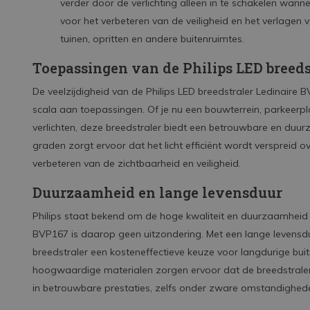
verder door de verlichting alleen in te schakelen wann
voor het verbeteren van de veiligheid en het verlagen
tuinen, opritten en andere buitenruimtes.
Toepassingen van de Philips LED breeds
De veelzijdigheid van de Philips LED breedstraler Ledinair
scala aan toepassingen. Of je nu een bouwterrein, parkeerplaa
verlichten, deze breedstraler biedt een betrouwbare en duu
graden zorgt ervoor dat het licht efficiënt wordt verspreid o
verbeteren van de zichtbaarheid en veiligheid.
Duurzaamheid en lange levensduur
Philips staat bekend om de hoge kwaliteit en duurzaamheid v
BVP167 is daarop geen uitzondering. Met een lange levensd
breedstraler een kosteneffectieve keuze voor langdurige buit
hoogwaardige materialen zorgen ervoor dat de breedstraler 
in betrouwbare prestaties, zelfs onder zware omstandighed