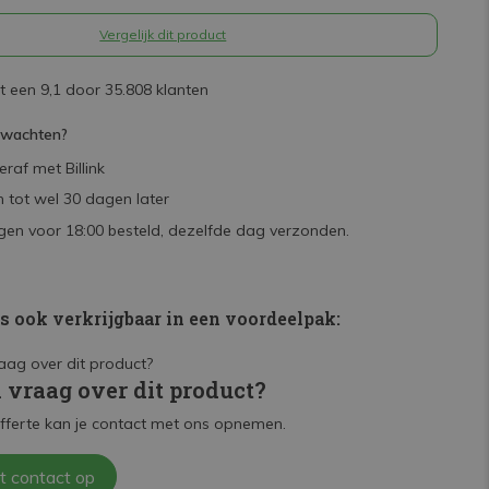
Vergelijk dit product
 een 9,1 door 35.808 klanten
rwachten?
raf met Billink
 tot wel 30 dagen later
en voor 18:00 besteld, dezelfde dag verzonden.
is ook verkrijgbaar in een voordeelpak:
n vraag over dit product?
fferte kan je contact met ons opnemen.
t contact op