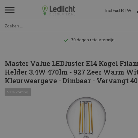
Incl.
Excl.
BTW
Home
Master Value LEDluster E14 Kog...
Tot 10 jaar garantie
Master Value LEDluster E14 Kogel Fila
Helder 3.4W 470lm - 927 Zeer Warm Wit 
Kleurweergave - Dimbaar - Vervangt 4
51% korting