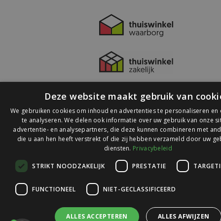
Deze website maakt gebruik van cooki
We gebruiken cookies om inhoud en advertenties te personaliseren en
te analyseren. We delen ook informatie over uw gebruik van onze s
advertentie- en analysepartners, die deze kunnen combineren met and
die u aan hen heeft verstrekt of die zij hebben verzameld door uw ge
© 2026 Ledlichtdiscounter.nl
diensten.
Privacybeleid
STRIKT NOODZAKELIJK
PRESTATIE
TARGET
Wij scoren een
9,1
op
9,1
Webwinkelkeur
FUNCTIONEEL
NIET-GECLASSIFICEERD
ALLES ACCEPTEREN
ALLES AFWIJZEN