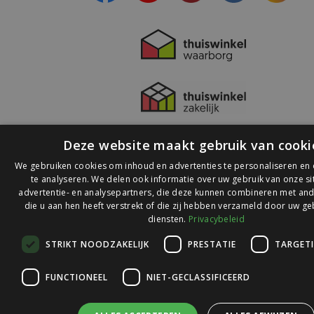
Deze website maakt gebruik van cooki
We gebruiken cookies om inhoud en advertenties te personaliseren en
te analyseren. We delen ook informatie over uw gebruik van onze s
advertentie- en analysepartners, die deze kunnen combineren met and
die u aan hen heeft verstrekt of die zij hebben verzameld door uw ge
© 2026 Ledlichtdiscounter.nl
diensten.
Privacybeleid
STRIKT NOODZAKELIJK
PRESTATIE
TARGET
Wij scoren een
9,1
op
9,1
Webwinkelkeur
FUNCTIONEEL
NIET-GECLASSIFICEERD