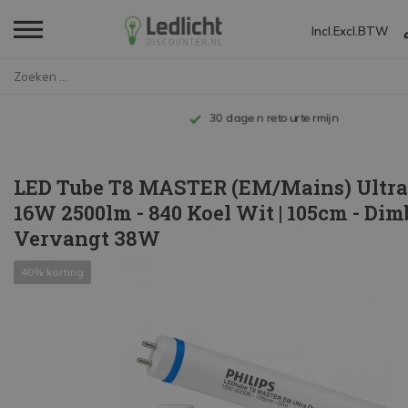
Incl.
Excl.
BTW
Home
LED Tube T8 MASTER (EM/Mains) ...
Tot 10 jaar garantie
LED Tube T8 MASTER (EM/Mains) Ultra
16W 2500lm - 840 Koel Wit | 105cm - Dim
Vervangt 38W
40% korting