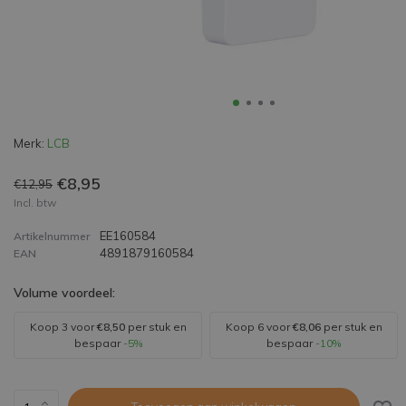
Merk:
LCB
€8,95
€12,95
Incl. btw
EE160584
Artikelnummer
4891879160584
EAN
Volume voordeel:
Koop 3 voor
€8,50
per stuk en
Koop 6 voor
€8,06
per stuk en
bespaar
-5%
bespaar
-10%