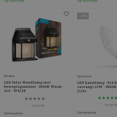
Op voorraad
Op voorraad
- 49%
Modee
Spectrum
LED Solar Wandlamp met
LED kaarslamp - E14 f
bewegingssensor - 3000K Warm
vervangt 10W - 3000
wit - WS128
licht
Vergelij
Vergelijk
Deliverytime
Deliverytime