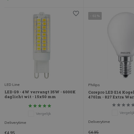
- 61%
LED Line
Philips
LED G9 - 4W vervangt 35W - 6000K
Corepro LED E14 Koge
daglicht wit - 15x50 mm
470lm - 827 Extra Wa
Vergelij
Vergelijk
Deliverytime
Deliverytime
€4,95
€4,95