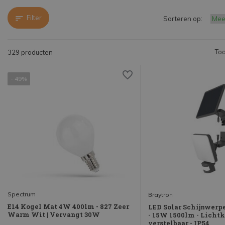
Filter
Sorteren op:
Too
329 producten
- 49%
Spectrum
Braytron
E14 Kogel Mat 4W 400lm - 827 Zeer
LED Solar Schijnwerpe
Warm Wit | Vervangt 30W
- 15W 1500lm - Lichtk
verstelbaar - IP54