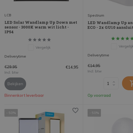
LCB
Spectrum
LED Solar Wandlamp Up Down met
LED Wandlamp Up an
sensor - 3000K warm wit licht -
ECO - 2x GU10 aanslui
IP54
Vergelij
Vergelijk
Deliverytime
Deliverytime
€14,95
€29,95
€14,95
Incl. btw
Incl. btw
Bekijken
Binnenkort leverbaar
Op voorraad
- 50%
- 50%