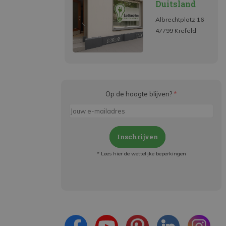
Duitsland
Albrechtplatz 16
47799 Krefeld
Op de hoogte blijven?
*
Inschrijven
* Lees hier de wettelijke beperkingen
Meld je aan en:
- Blijf op de hoogte van alle acties
- Ontvang persoonlijke aanbiedingen
- Lees over de laatste ontwikkelingen