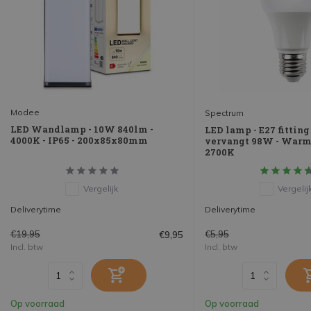
Modee
Spectrum
LED Wandlamp - 10W 840lm -
LED lamp - E27 fitting
4000K - IP65 - 200x85x80mm
vervangt 98W - Warm 
2700K
Vergelijk
Vergelij
Deliverytime
Deliverytime
€19,95
€5,95
€9,95
Incl. btw
Incl. btw
Op voorraad
Op voorraad