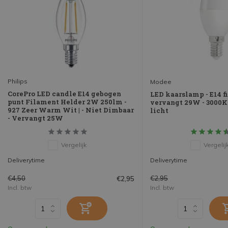
Philips
Modee
CorePro LED candle E14 gebogen
LED kaarslamp - E14 fi
punt Filament Helder 2W 250lm -
vervangt 29W - 3000
927 Zeer Warm Wit | - Niet Dimbaar
licht
- Vervangt 25W
Vergelijk
Vergelij
Deliverytime
Deliverytime
€4,50
€2,95
€2,95
Incl. btw
Incl. btw