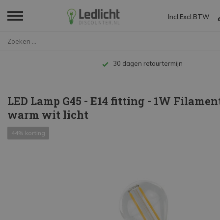
Incl.
Excl.
BTW
Home
LED Lamp G45 - E14 fitting - 1...
30 dagen retourtermijn
LED Lamp G45 - E14 fitting - 1W Filamen
warm wit licht
44% korting