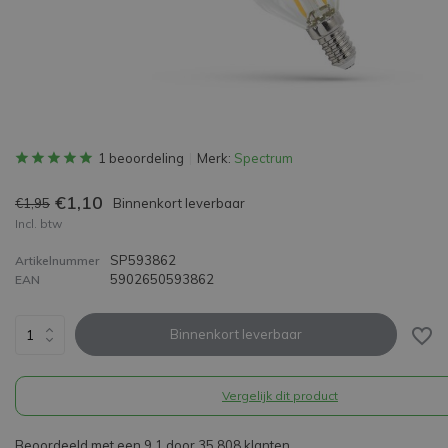
1 beoordeling
Merk:
Spectrum
€1,10
€1,95
Binnenkort leverbaar
Incl. btw
SP593862
Artikelnummer
5902650593862
EAN
Binnenkort leverbaar
Vergelijk dit product
Beoordeeld met een 9,1 door 35.808 klanten