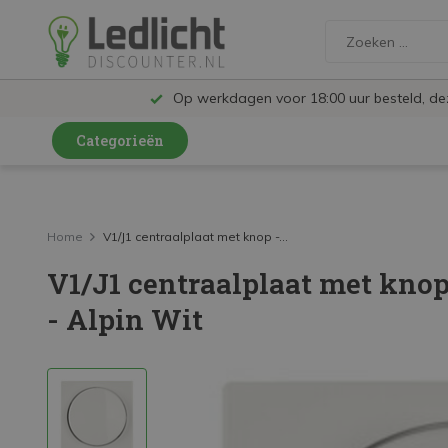
Op werkdagen voor 18:00 uur besteld, d
Categorieën
LED Lampen en Spots
LED Railspots
Home
V1/J1 centraalplaat met knop -...
V1/J1 centraalplaat met knop
LED Panelen
- Alpin Wit
LED TL
LED Plafondlampen en Wandlampen
LED Schijnwerpers
LED High Bay lampen