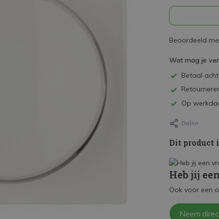
Beoordeeld met
Wat mag je ve
Betaal achte
Retourneren
Op werkdag
Delen
Dit product 
Heb jij ee
Ook voor een o
Neem direc