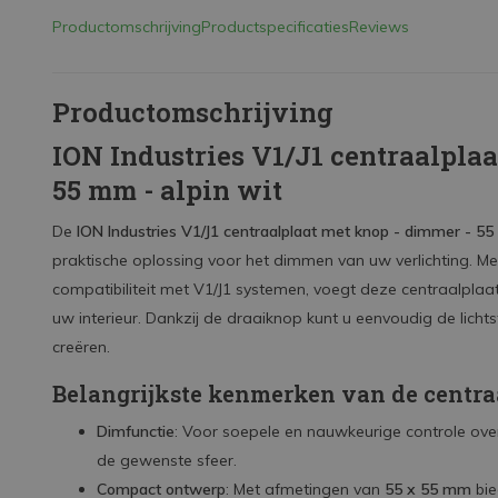
Productomschrijving
Productspecificaties
Reviews
Productomschrijving
ION Industries V1/J1 centraalplaa
55 mm - alpin wit
De
ION Industries V1/J1 centraalplaat met knop - dimmer - 55
praktische oplossing voor het dimmen van uw verlichting. M
compatibiliteit met V1/J1 systemen, voegt deze centraalplaa
uw interieur. Dankzij de draaiknop kunt u eenvoudig de lich
creëren.
Belangrijkste kenmerken van de centra
Dimfunctie
: Voor soepele en nauwkeurige controle over 
de gewenste sfeer.
Compact ontwerp
: Met afmetingen van
55 x 55 mm
bie