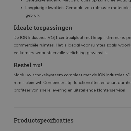
Gebruiksvriendelijk
: Met de draaiknop kunt u eenvoudig e
Langdurige kwaliteit
: Gemaakt van robuuste materialen 
gebruik.
Ideale toepassingen
De
ION Industries V1/J1 centraalplaat met knop - dimmer
is pe
commerciële ruimtes. Het is ideaal voor ruimtes zoals woo
eetkamers waar sfeervolle verlichting gewenst is.
Bestel nu!
Maak uw schakelsysteem compleet met de
ION Industries V1
mm - alpin wit
. Combineer stijl, functionaliteit en duurzaam
profiteer van snelle levering en uitstekende klantenservice!
Productspecificaties