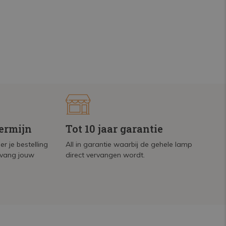
termijn
Tot 10 jaar garantie
r je bestelling
All in garantie waarbij de gehele lamp
tvang jouw
direct vervangen wordt.