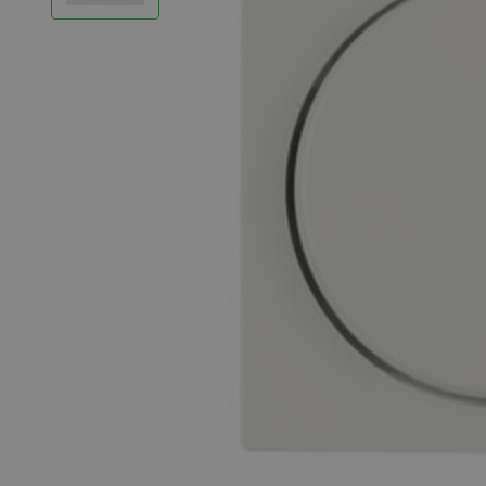
LED Strips
Decoratieve verlichting
LED Buitenverlichting
LED Noodverlichting
Installatiemateriaal
Mega Sale
Verduurzaming
LED TL verlichting