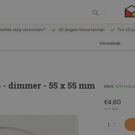
ezelfde dag verzonden*
30 dagen retourtermijn
Tot 10 ja
Keuzehulp
 - dimmer - 55 x 55 mm
Merk:
ION Indus
€4,60
Incl. btw