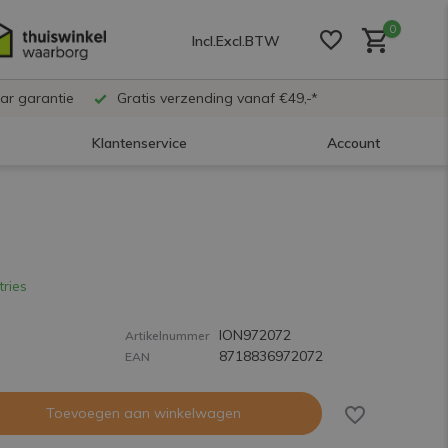
0
Incl.
Excl.
BTW
ar garantie
Gratis verzending vanaf €49,-*
Klantenservice
Account
Account aanmaken
Account aanmaken
tries
ION972072
Account aanmaken
Artikelnummer
8718836972072
EAN
Toevoegen aan winkelwagen