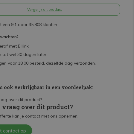
Vergelijk dit product
 een 9,1 door 35.808 klanten
rwachten?
raf met Billink
 tot wel 30 dagen later
en voor 18:00 besteld, dezelfde dag verzonden.
is ook verkrijgbaar in een voordeelpak:
n vraag over dit product?
fferte kan je contact met ons opnemen.
t contact op