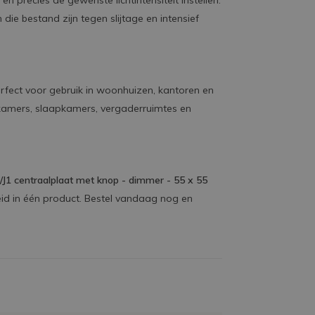
n precies de gewenste lichtintensiteit instellen.
die bestand zijn tegen slijtage en intensief
rfect voor gebruik in woonhuizen, kantoren en
nkamers, slaapkamers, vergaderruimtes en
/J1 centraalplaat met knop - dimmer - 55 x 55
heid in één product. Bestel vandaag nog en