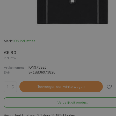
Merk:
ION Industries
€6,30
Incl. btw
ION973826
Artikelnummer
8718836973826
EAN
Toevoegen aan winkelwagen
Vergelijk dit product
Beoordeeld met een 9,1 door 35.808 klanten