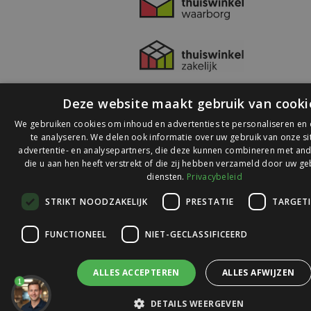
Deze website maakt gebruik van cooki
We gebruiken cookies om inhoud en advertenties te personaliseren en
te analyseren. We delen ook informatie over uw gebruik van onze s
advertentie- en analysepartners, die deze kunnen combineren met and
die u aan hen heeft verstrekt of die zij hebben verzameld door uw ge
© 2026 Ledlichtdiscounter.nl
diensten.
Privacybeleid
STRIKT NOODZAKELIJK
PRESTATIE
TARGET
Wij scoren een
9,1
op
9,1
Webwinkelkeur
FUNCTIONEEL
NIET-GECLASSIFICEERD
ALLES ACCEPTEREN
ALLES AFWIJZEN
1
DETAILS WEERGEVEN