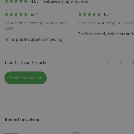
4.9
/
Gebaseerd op 8 reviews
5
5
/
5
/
5
5
Gepost door:
Irene
op 14 November
Gepost door:
Alex
op 31 Oktobe
2024
Perfecte kabel, zelfs met rand
Prima prijs/kwaliteit verhouding
Toon
1
-
3
van
8
reacties
1
Schrijf een review
Recent bekeken