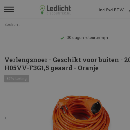
Incl.
Excl.
BTW
Home
Verlengsnoer - Geschikt voor b...
termijn
Verlengsnoer - Geschikt voor buiten - 2
H05VV-F3G1,5 geaard - Oranje
37% korting