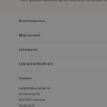
All in garantie waarbij de gehele lamp direct vervangen wo
Klantenservice
Mijn account
Informatie
LCB LED EUROPE B.V.
Contact
Ledlichtdiscounter.nl
Bolderweg 44
8243 RD Lelystad
Nederland