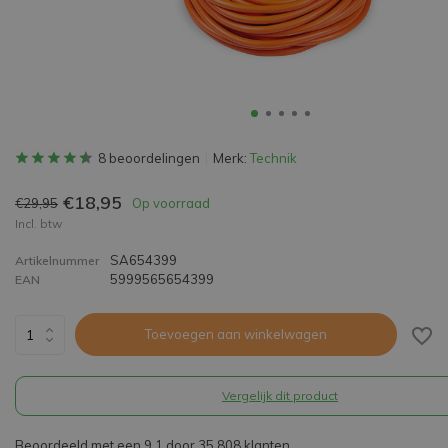
8 beoordelingen
Merk:
Technik
€18,95
€29,95
Op voorraad
Incl. btw
SA654399
Artikelnummer
5999565654399
EAN
Toevoegen aan winkelwagen
Vergelijk dit product
Beoordeeld met een 9,1 door 35.808 klanten