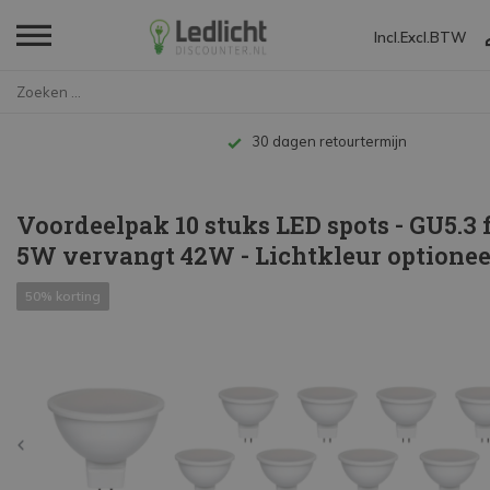
Incl.
Excl.
BTW
Home
Voordeelpak 10 stuks LED spots...
Tot 10 jaar garantie
Voordeelpak 10 stuks LED spots - GU5.3 f
5W vervangt 42W - Lichtkleur optionee
50% korting