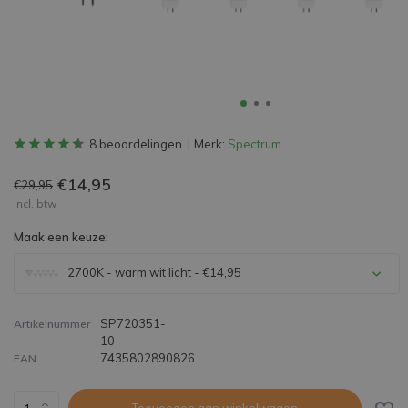
8 beoordelingen
Merk:
Spectrum
€14,95
€29,95
Incl. btw
Maak een keuze:
2700K - warm wit licht - €14,95
SP720351-
Artikelnummer
10
7435802890826
EAN