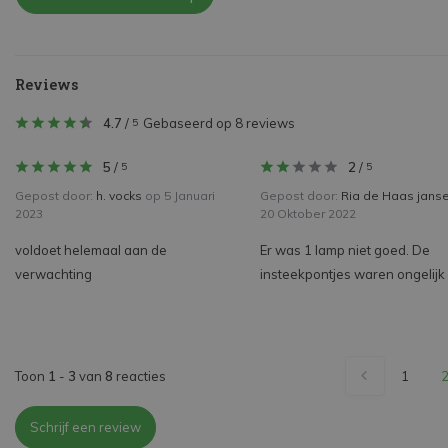
Reviews
4.7
/
Gebaseerd op 8 reviews
5
5
/
2
/
5
5
Gepost door:
h. vocks
op 5 Januari
Gepost door:
Ria de Haas jans
2023
20 Oktober 2022
voldoet helemaal aan de
Er was 1 lamp niet goed. De
verwachting
insteekpontjes waren ongelijk
Toon
1
-
3
van
8
reacties
1
Schrijf een review