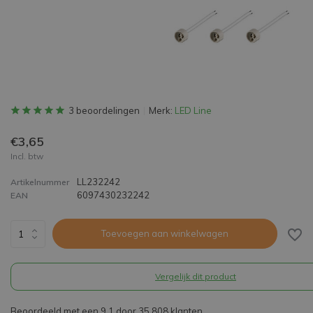
3 beoordelingen
Merk:
LED Line
€3,65
Incl. btw
LL232242
Artikelnummer
6097430232242
EAN
Toevoegen aan winkelwagen
Vergelijk dit product
Beoordeeld met een 9,1 door 35.808 klanten