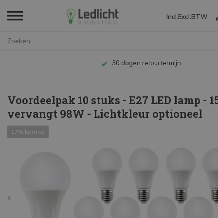
Incl.
Excl.
BTW
Home
Voordeelpak 10 stuks - E27 LED...
Tot 10 jaar garantie
Voordeelpak 10 stuks - E27 LED lamp - 
vervangt 98W - Lichtkleur optioneel
17% korting