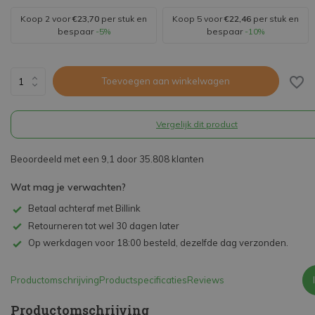
Koop 2 voor
€23,70
per stuk en
Koop 5 voor
€22,46
per stuk en
bespaar
-5%
bespaar
-10%
Toevoegen aan winkelwagen
Vergelijk dit product
Beoordeeld met een 9,1 door 35.808 klanten
Wat mag je verwachten?
Betaal achteraf met Billink
Retourneren tot wel 30 dagen later
Op werkdagen voor 18:00 besteld, dezelfde dag verzonden.
Productomschrijving
Productspecificaties
Reviews
Productomschrijving