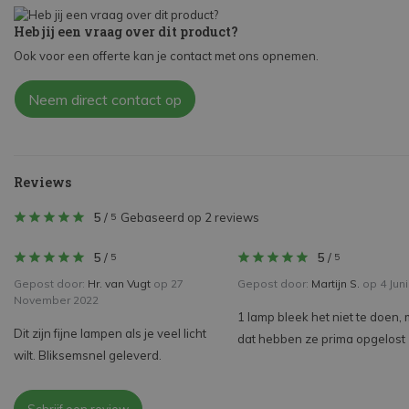
Heb jij een vraag over dit product?
Ook voor een offerte kan je contact met ons opnemen.
Neem direct contact op
Reviews
5
/
Gebaseerd op 2 reviews
5
5
/
5
/
5
5
Gepost door:
Hr. van Vugt
op 27
Gepost door:
Martijn S.
op 4 Juni
November 2022
1 lamp bleek het niet te doen,
Dit zijn fijne lampen als je veel licht
dat hebben ze prima opgelost
wilt. Bliksemsnel geleverd.