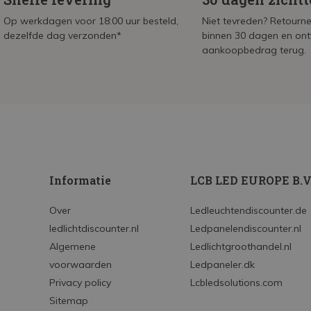
Op werkdagen voor 18:00 uur besteld,
Niet tevreden? Retournee
dezelfde dag verzonden*
binnen 30 dagen en on
aankoopbedrag terug.
Informatie
LCB LED EUROPE B.V
Over
Ledleuchtendiscounter.de
ledlichtdiscounter.nl
Ledpanelendiscounter.nl
Algemene
Ledlichtgroothandel.nl
voorwaarden
Ledpaneler.dk
Privacy policy
Lcbledsolutions.com
Sitemap