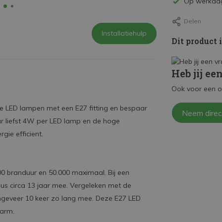
Op werkdag
Delen
Installatiehulp
Dit product 
Heb jij ee
Ook voor een o
e LED lampen met een E27 fitting en bespaar
Neem direc
ar liefst 4W per LED lamp en de hoge
gie efficient.
0 branduur en 50.000 maximaal. Bij een
s circa 13 jaar mee. Vergeleken met de
eveer 10 keer zo lang mee. Deze E27 LED
arm.