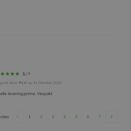
5
/
5
post door:
Pc V.
op 31 Oktober 2022
elle levering.prima. Verpakt
cties
1
2
3
4
5
6
7