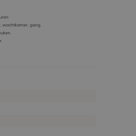
uren:
r, wachtkamer, gang.
euken.
r.