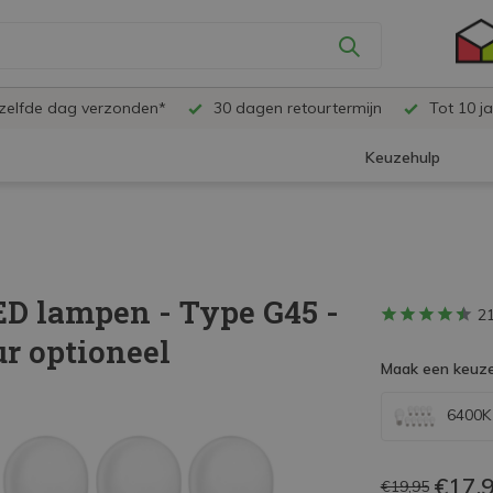
ezelfde dag verzonden*
30 dagen retourtermijn
Tot 10 ja
Keuzehulp
ED lampen - Type G45 -
2
r optioneel
Maak een keuze
6400K 
€17,
€19,95