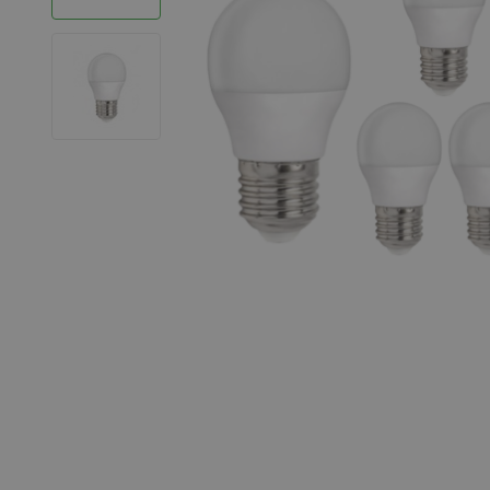
LED Strips
Decoratieve verlichting
LED Buitenverlichting
LED Noodverlichting
Installatiemateriaal
Mega Sale
Verduurzaming
LED TL verlichting