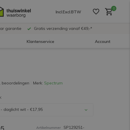
0
Incl.
Excl.
BTW
ar garantie
Gratis verzending vanaf €49,-*
Klantenservice
Account
Account aanmaken
Account aanmaken
1 beoordelingen
Merk:
Spectrum
:
Account aanmaken
- daglicht wit - €17,95
95
SP129251-
Artikelnummer