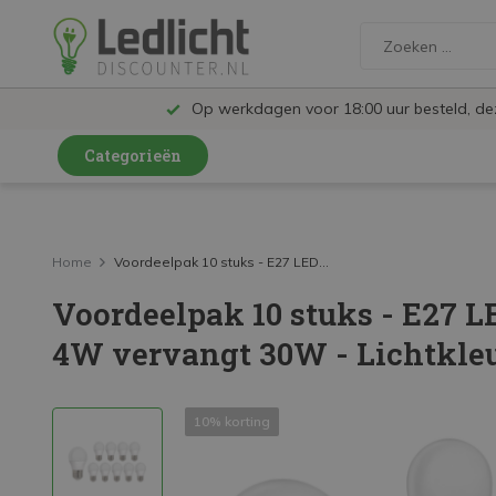
Op werkdagen voor 18:00 uur besteld, d
Categorieën
LED Lampen en Spots
LED Railspots
Home
Voordeelpak 10 stuks - E27 LED...
Voordeelpak 10 stuks - E27 L
LED Panelen
4W vervangt 30W - Lichtkleu
LED TL
LED Plafondlampen en Wandlampen
10% korting
LED Schijnwerpers
LED High Bay lampen