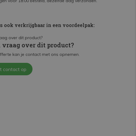
en voor 18:00 besteld, dezelfde dag verzonden.
is ook verkrijgbaar in een voordeelpak:
n vraag over dit product?
fferte kan je contact met ons opnemen.
t contact op