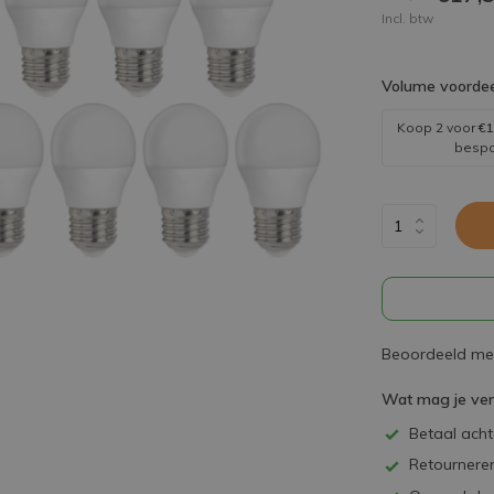
Incl. btw
Volume voordee
Koop 2 voor
€1
besp
Beoordeeld met
Wat mag je ve
Betaal achte
Retourneren