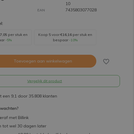
10
7435803077028
EAN
l:
7,05
per stuk en
Koop 5 voor
€16,16
per stuk en
aar
-5%
bespaar
-10%
Toevoegen aan winkelwagen
Vergelijk dit product
 een 9,1 door 35.808 klanten
rwachten?
raf met Billink
 tot wel 30 dagen later