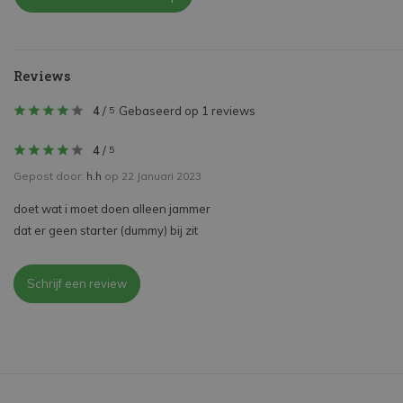
Reviews
4
/
Gebaseerd op 1 reviews
5
4
/
5
Gepost door:
h.h
op 22 Januari 2023
doet wat i moet doen alleen jammer
dat er geen starter (dummy) bij zit
Schrijf een review