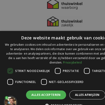
Deze website maakt gebruik van cooki
We gebruiken cookies om inhoud en advertenties te personaliseren en
te analyseren. We delen ook informatie over uw gebruik van onze s
advertentie- en analysepartners, die deze kunnen combineren met and
die u aan hen heeft verstrekt of die zij hebben verzameld door uw ge
© 2026 Ledlichtdiscounter.nl
diensten.
Privacybeleid
STRIKT NOODZAKELIJK
PRESTATIE
TARGET
Wij scoren een
9,1
op
9,1
Webwinkelkeur
FUNCTIONEEL
NIET-GECLASSIFICEERD
ALLES ACCEPTEREN
ALLES AFWIJZEN
1