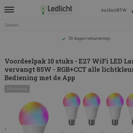
Incl.
Excl.
BTW
Home
Voordeelpak 10 stuks - E27 WiF...
Tot 10 jaar garantie
Voordeelpak 10 stuks - E27 WiFi LED L
vervangt 85W - RGB+CCT alle lichtkleur
Bediening met de App
27% korting