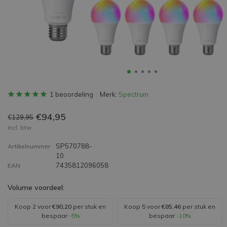
1 beoordeling
Merk:
Spectrum
€94,95
€129,95
Incl. btw
SP570788-
Artikelnummer
10
7435812096058
EAN
Volume voordeel:
Koop 2 voor
€90,20
per stuk en
Koop 5 voor
€85,46
per stuk en
bespaar
-5%
bespaar
-10%