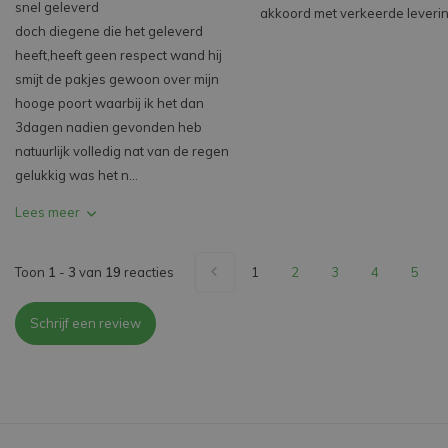
snel geleverd
akkoord met verkeerde leverin
doch diegene die het geleverd
heeft,heeft geen respect wand hij
smijt de pakjes gewoon over mijn
hooge poort waarbij ik het dan
3dagen nadien gevonden heb
natuurlijk volledig nat van de regen
gelukkig was het n...
Lees meer
Toon
1
-
3
van
19
reacties
1
2
3
4
5
Schrijf een review