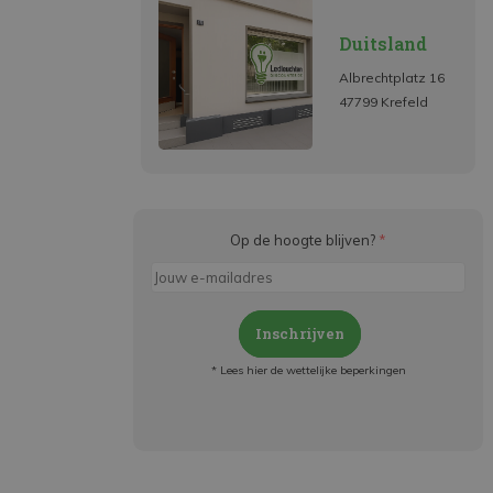
Duitsland
Albrechtplatz 16
47799 Krefeld
Op de hoogte blijven?
*
Inschrijven
* Lees hier de wettelijke beperkingen
Meld je aan en:
- Blijf op de hoogte van alle acties
- Ontvang persoonlijke aanbiedingen
- Lees over de laatste ontwikkelingen