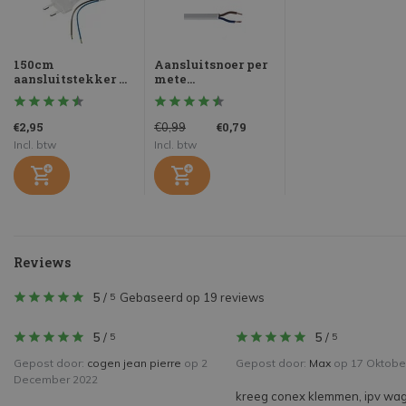
150cm
Aansluitsnoer per
aansluitstekker ...
mete...
€2,95
€0,79
€0,99
Incl. btw
Incl. btw
Reviews
5
/
Gebaseerd op 19 reviews
5
5
/
5
/
5
5
Gepost door:
cogen jean pierre
op 2
Gepost door:
Max
op 17 Oktobe
December 2022
kreeg conex klemmen, ipv wag