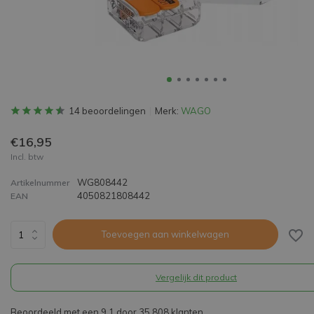
14 beoordelingen
Merk:
WAGO
€16,95
Incl. btw
WG808442
Artikelnummer
4050821808442
EAN
Toevoegen aan winkelwagen
Vergelijk dit product
Beoordeeld met een 9,1 door 35.808 klanten