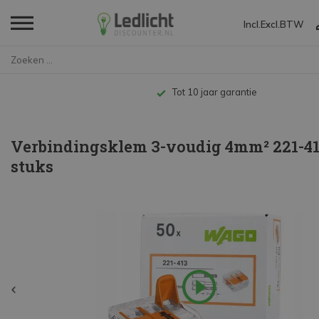
Incl.
Excl.
BTW
Home
Verbindingsklem 3-voudig 4mm²...
Gratis verzending vanaf €49,-*
Verbindingsklem 3-voudig 4mm² 221-413
stuks