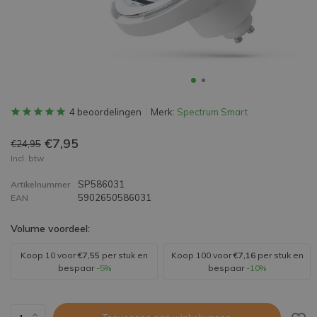
4 beoordelingen
Merk:
Spectrum Smart
€7,95
€24,95
Incl. btw
SP586031
Artikelnummer
5902650586031
EAN
Volume voordeel:
Koop 10 voor
€7,55
per stuk en
Koop 100 voor
€7,16
per stuk en
bespaar
-5%
bespaar
-10%