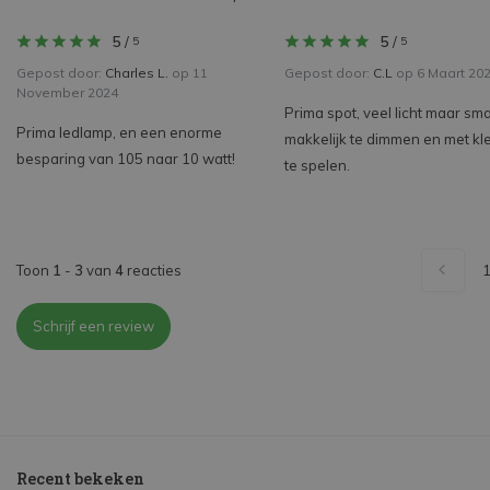
5
/
5
/
5
5
Gepost door:
Charles L.
op 11
Gepost door:
C.L
op 6 Maart 20
November 2024
Prima spot, veel licht maar sm
Prima ledlamp, en een enorme
makkelijk te dimmen en met kl
besparing van 105 naar 10 watt!
te spelen.
Toon
1
-
3
van
4
reacties
Schrijf een review
Recent bekeken