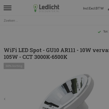
Incl.
Excl.
BTW
Home
WiFi LED Spot - GU10 AR111 - 1...
Tot 10 jaar garantie
WiFi LED Spot - GU10 AR111 - 10W verv
105W - CCT 3000K-6500K
68% korting