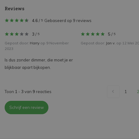
Reviews
4.6
/
Gebaseerd op 9 reviews
5
3
/
5
/
5
5
Gepost door:
Harry
op 9 November
Gepost door:
Jan v.
op 12 Mei 2
2023
Is dus zonder dimmer, die moet je er
blijkbaar apart bijkopen.
Toon
1
-
3
van
9
reacties
1
Schrijf een review