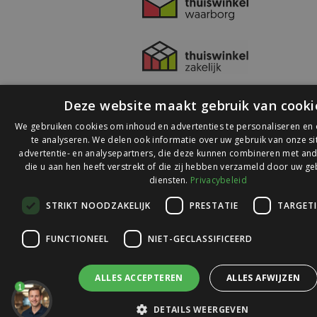
Deze website maakt gebruik van cooki
We gebruiken cookies om inhoud en advertenties te personaliseren en
te analyseren. We delen ook informatie over uw gebruik van onze s
advertentie- en analysepartners, die deze kunnen combineren met and
die u aan hen heeft verstrekt of die zij hebben verzameld door uw ge
© 2026 Ledlichtdiscounter.nl
diensten.
Privacybeleid
STRIKT NOODZAKELIJK
PRESTATIE
TARGET
Wij scoren een
9,1
op
9,1
Webwinkelkeur
FUNCTIONEEL
NIET-GECLASSIFICEERD
ALLES ACCEPTEREN
ALLES AFWIJZEN
1
DETAILS WEERGEVEN