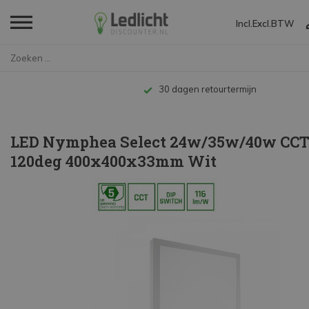
Incl.
Excl.
BTW
Home
LED Nymphea Select 24w/35w/40w...
Tot 10 jaar 
LED Nymphea Select 24w/35w/40w CCT
120deg 400x400x33mm Wit