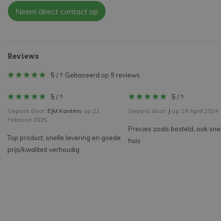
Neem direct contact op
Reviews
5
/
Gebaseerd op 9 reviews
5
5
/
5
/
5
5
Gepost door:
EJM Kanters
op 21
Gepost door:
J
op 19 April 2024
Februari 2025
Precies zoals besteld, ook snel
Top product, snelle levering en goede
huis
prijs/kwaliteit verhoudig