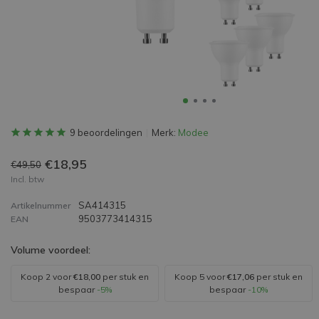
9 beoordelingen
Merk:
Modee
€18,95
€49,50
Incl. btw
SA414315
Artikelnummer
9503773414315
EAN
Volume voordeel:
Koop 2 voor
€18,00
per stuk en
Koop 5 voor
€17,06
per stuk en
bespaar
-5%
bespaar
-10%