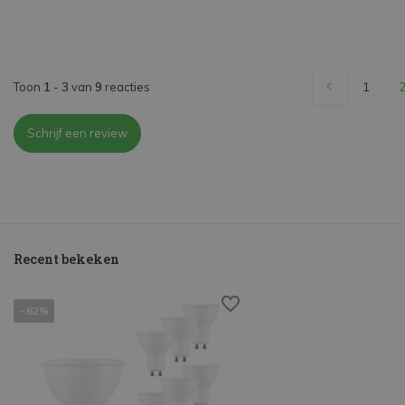
Toon
1
-
3
van
9
reacties
1
Schrijf een review
Recent bekeken
- 62%