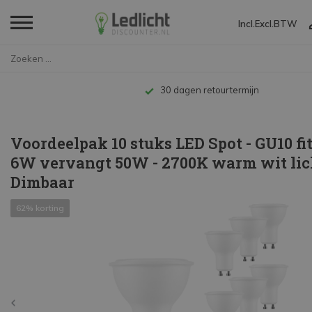
Incl.
Excl.
BTW
Home
Voordeelpak 10 stuks LED Spot ...
Tot 10 jaar garantie
Voordeelpak 10 stuks LED Spot - GU10 fit
6W vervangt 50W - 2700K warm wit lich
Dimbaar
62% korting