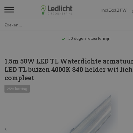
Incl.
Excl.
BTW
Home
1.5m 50W LED TL Waterdichte ar...
Tot 10 jaar garantie
1.5m 50W LED TL Waterdichte armatuur 
LED TL buizen 4000K 840 helder wit lich
compleet
25% korting