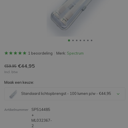
1 beoordeling
Merk:
Spectrum
€44,95
€59,95
Incl. btw
Maak een keuze:
Standaard lichtopbrengst - 100 lumen p/w - €44,95
SP514485
Artikelnummer
+
ML032367-
2