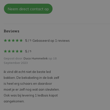
Neem direct contact op
Reviews
5
/
Gebaseerd op 1 reviews
5
5
/
5
Gepost door:
Duco Hummelink
op 18
September 2023
ik vind dit echt niet de beste led
bakken. De bekabeling in de bak zelf
is heel erg schaars en daardoor
moet je er zelf nog wat aan sleutelen.
Ook was bij levering 1 ledbuis kapot
aangekomen.