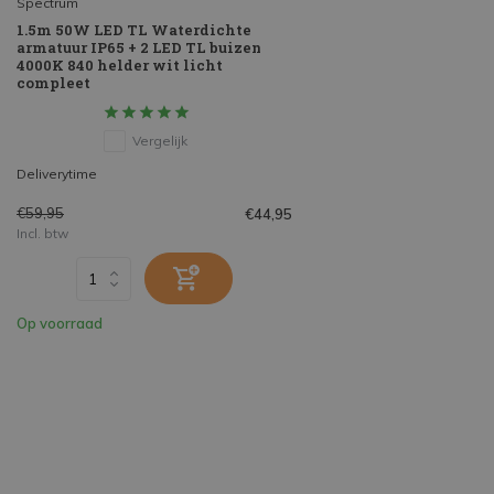
Spectrum
1.5m 50W LED TL Waterdichte
armatuur IP65 + 2 LED TL buizen
4000K 840 helder wit licht
compleet
Vergelijk
Deliverytime
€59,95
€44,95
Incl. btw
Op voorraad