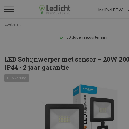
Incl.
Excl.
BTW
Home
...
Tot 10 jaar garantie
LED Schijnwerper met sensor – 20W 200
IP44 - 2 jaar garantie
13% korting