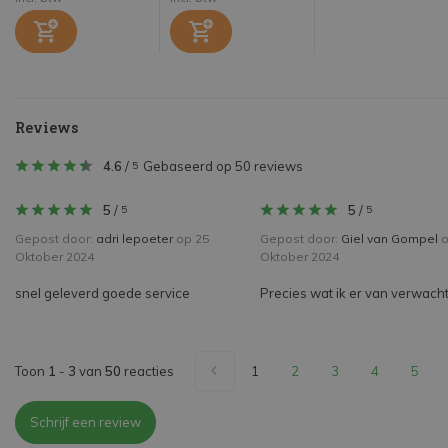
Reviews
4.6
/
Gebaseerd op 50 reviews
5
5
/
5
/
5
5
Gepost door:
adri lepoeter
op 25
Gepost door:
Giel van Gompel
o
Oktober 2024
Oktober 2024
snel geleverd goede service
Precies wat ik er van verwach
Toon
1
-
3
van
50
reacties
1
2
3
4
5
Schrijf een review