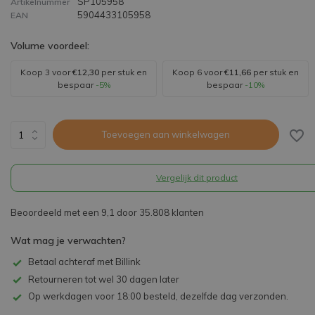
SP105958
Artikelnummer
5904433105958
EAN
Volume voordeel:
Koop 3 voor
€12,30
per stuk en
Koop 6 voor
€11,66
per stuk en
bespaar
-5%
bespaar
-10%
Toevoegen aan winkelwagen
Vergelijk dit product
Beoordeeld met een 9,1 door 35.808 klanten
Wat mag je verwachten?
Betaal achteraf met Billink
Retourneren tot wel 30 dagen later
Op werkdagen voor 18:00 besteld, dezelfde dag verzonden.