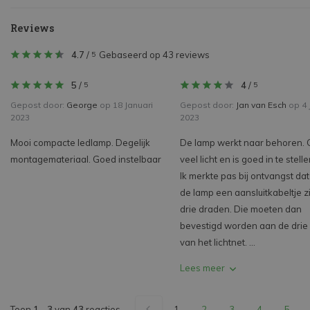
Reviews
4.7
/
Gebaseerd op 43 reviews
5
5
/
4
/
5
5
Gepost door:
George
op 18 Januari
Gepost door:
Jan van Esch
op 4 
2023
2023
Mooi compacte ledlamp. Degelijk
De lamp werkt naar behoren. 
montagemateriaal. Goed instelbaar
veel licht en is goed in te stelle
Ik merkte pas bij ontvangst da
de lamp een aansluitkabeltje z
drie draden. Die moeten dan
bevestigd worden aan de drie
van het lichtnet. ...
Lees meer
Toon
1
-
3
van
43
reacties
1
2
3
4
5