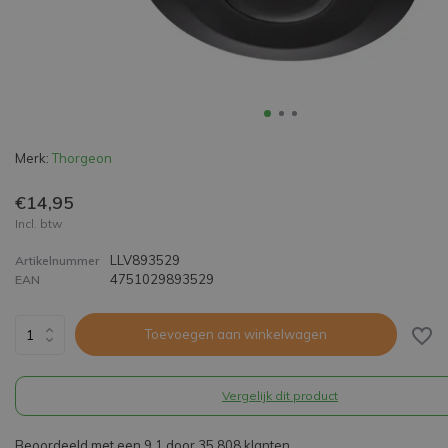
Merk:
Thorgeon
€14,95
Incl. btw
LLV893529
Artikelnummer
4751029893529
EAN
Toevoegen aan winkelwagen
Vergelijk dit product
Beoordeeld met een 9,1 door 35.808 klanten