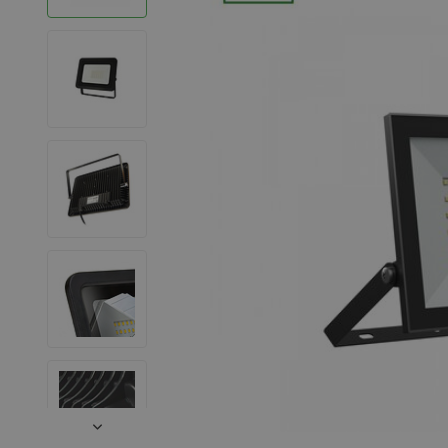
LED Strips
Decoratieve verlichting
LED Buitenverlichting
LED Noodverlichting
Installatiemateriaal
Mega Sale
Verduurzaming
LED TL verlichting