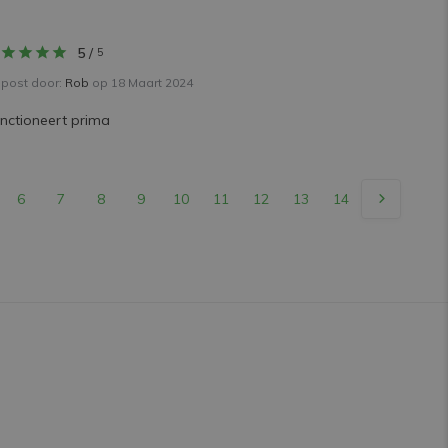
5
/
5
post door:
Rob
op 18 Maart 2024
nctioneert prima
6
7
8
9
10
11
12
13
14