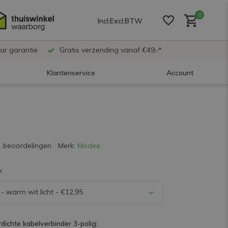
0
Incl.
Excl.
BTW
ar garantie
Gratis verzending vanaf €49,-*
Klantenservice
Account
Account aanmaken
Account aanmaken
1 beoordelingen
Merk:
Modee
:
Account aanmaken
- warm wit licht - €12,95
dichte kabelverbinder 3-polig: