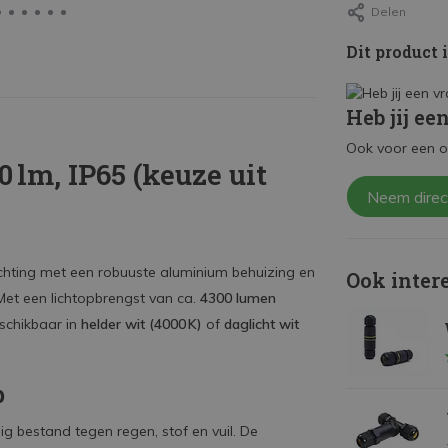
Delen
Dit product 
Heb jij ee
Ook voor een o
 lm, IP65 (keuze uit
Neem direc
ichting met een robuuste aluminium behuizing en
Ook inter
 Met een lichtopbrengst van ca.
4300 lumen
eschikbaar in
helder wit (4000 K)
of
daglicht wit
p
ig bestand tegen regen, stof en vuil. De