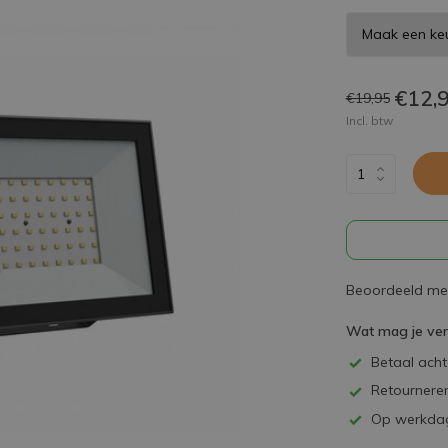
€12,
€19,95
Incl. btw
Beoordeeld met
Wat mag je ve
Betaal achte
Retourneren
Op werkdag