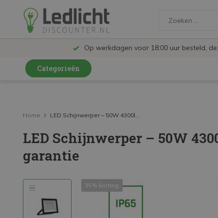
Op werkdagen voor 18:00 uur besteld, d
Categorieën
LED Lampen en Spots
LED Railspots
Home
LED Schijnwerper – 50W 4300l...
LED Schijnwerper – 50W 4300l
LED Panelen
garantie
LED TL
LED Plafondlampen en Wandlampen
35% korting
LED Schijnwerpers
LED High Bay lampen