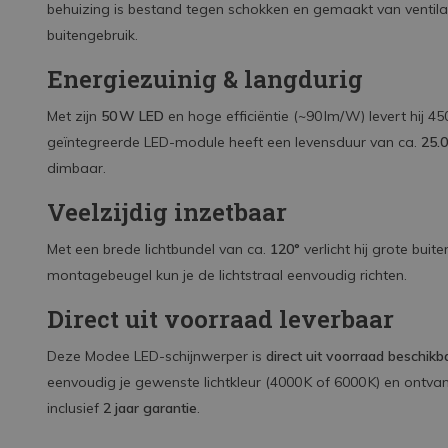
behuizing is bestand tegen schokken en gemaakt van ventilat
buitengebruik.
Energiezuinig & langdurig
Met zijn
50 W LED
en hoge efficiëntie (~90 lm/W) levert hij 
geïntegreerde LED-module heeft een levensduur van ca.
25.
dimbaar.
Veelzijdig inzetbaar
Met een brede lichtbundel van ca.
120°
verlicht hij grote buit
montagebeugel kun je de lichtstraal eenvoudig richten.
Direct uit voorraad leverbaar
Deze Modee LED-schijnwerper is
direct uit voorraad beschikb
eenvoudig je gewenste lichtkleur (4000 K of 6000 K) en ontv
inclusief
2 jaar garantie
.