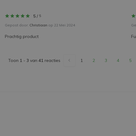
5
/
5
Gepost door:
Christiaan
op 22 Mei 2024
Ge
Prachtig product
Fu
Toon
1
-
3
van
41
reacties
1
2
3
4
5