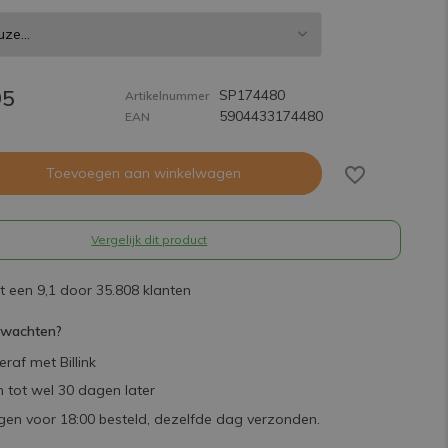
95
SP174480
Artikelnummer
5904433174480
EAN
Toevoegen aan winkelwagen
Vergelijk dit product
 een 9,1 door 35.808 klanten
rwachten?
raf met Billink
 tot wel 30 dagen later
en voor 18:00 besteld, dezelfde dag verzonden.