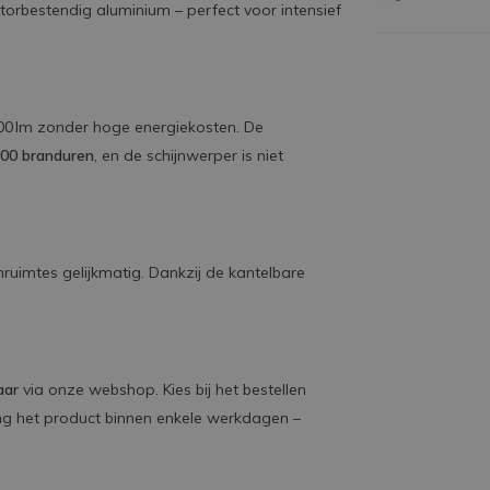
orbestendig aluminium – perfect voor intensief
4500 lm zonder hoge energiekosten. De
000 branduren
, en de schijnwerper is niet
enruimtes gelijkmatig. Dankzij de kantelbare
aar
via onze webshop. Kies bij het bestellen
ang het product binnen enkele werkdagen –