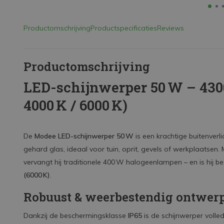
Productomschrijving
Productspecificaties
Reviews
Productomschrijving
LED-schijnwerper 50 W – 4300
4000 K / 6000 K)
De
Modee LED-schijnwerper 50 W
is een krachtige buitenverl
gehard glas, ideaal voor tuin, oprit, gevels of werkplaatsen.
vervangt hij traditionele 400 W halogeenlampen – en is hij b
(6000 K)
.
Robuust & weerbestendig ontwer
Dankzij de beschermingsklasse
IP65
is de schijnwerper volled