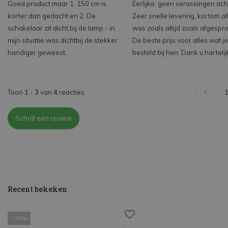
Goed product maar 1. 150 cm is
Eerlijke, geen verassingen ach
korter dan gedacht en 2. De
Zeer snelle levering, kortom al
schakelaar zit dicht bij de lamp - in
was zoals altijd zoals afgespr
mijn situatie was dichtbij de stekker
De beste prijs voor alles wat je
handiger geweest.
besteld bij hen. Dank u hartelij
Toon
1
-
3
van
4
reacties
Schrijf een review
Recent bekeken
- 20%