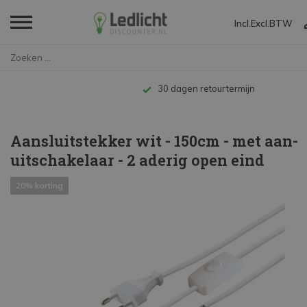
Incl.
Excl.
BTW
Home
Aansluitstekker wit - 150cm - ...
Tot 10 jaar garantie
Aansluitstekker wit - 150cm - met aan-
uitschakelaar - 2 aderig open eind
20% korting