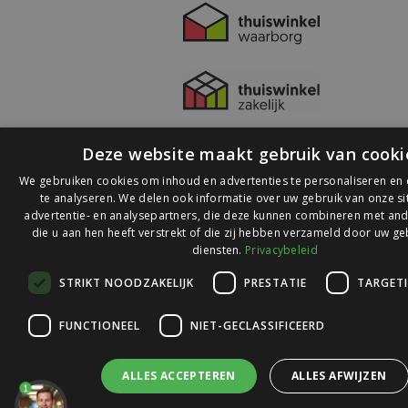
Deze website maakt gebruik van cooki
We gebruiken cookies om inhoud en advertenties te personaliseren en
te analyseren. We delen ook informatie over uw gebruik van onze s
advertentie- en analysepartners, die deze kunnen combineren met and
die u aan hen heeft verstrekt of die zij hebben verzameld door uw ge
© 2026 Ledlichtdiscounter.nl
diensten.
Privacybeleid
STRIKT NOODZAKELIJK
PRESTATIE
TARGET
Wij scoren een
9,1
op
9,1
Webwinkelkeur
FUNCTIONEEL
NIET-GECLASSIFICEERD
ALLES ACCEPTEREN
ALLES AFWIJZEN
1